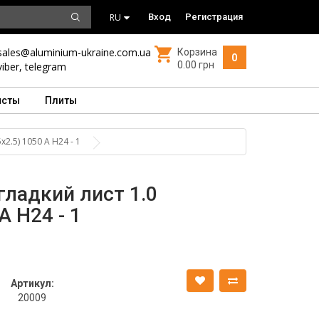
RU
Вход
Регистрация
sales@aluminium-ukraine.com.ua
Корзина
0
0.00 грн
viber
,
telegram
исты
Плиты
2.5) 1050 А Н24 - 1
ладкий лист 1.0
А Н24 - 1
Артикул:
20009