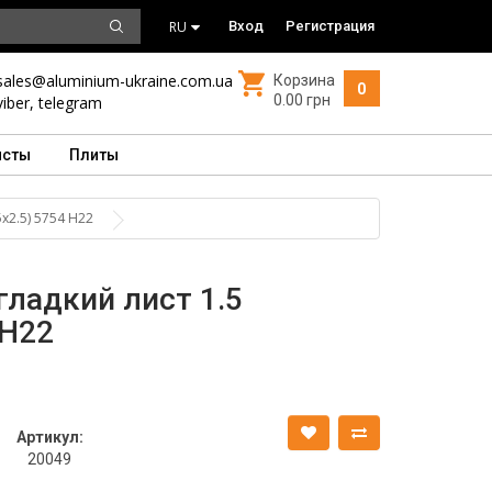
RU
Вход
Регистрация
sales@aluminium-ukraine.com.ua
Корзина
0
0.00 грн
viber
,
telegram
исты
Плиты
х2.5) 5754 Н22
ладкий лист 1.5
 Н22
Артикул:
20049