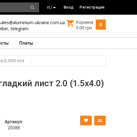
RU
Вход
Регистрация
sales@aluminium-ukraine.com.ua
Корзина
0
0.00 грн
viber
,
telegram
исты
Плиты
4.0) 3003 Н24
адкий лист 2.0 (1.5х4.0)
Артикул:
20088