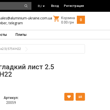
RU
Вход
Регистрация
sales@aluminium-ukraine.com.ua
Корзина
0
0.00 грн
viber
,
telegram
исты
Плиты
х2.5) 5754 Н22
ладкий лист 2.5
 Н22
Артикул:
20059