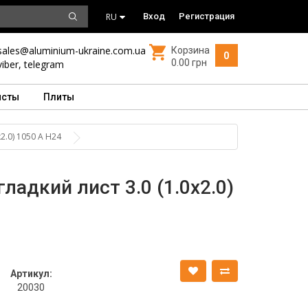
RU
Вход
Регистрация
sales@aluminium-ukraine.com.ua
Корзина
0
0.00 грн
viber
,
telegram
исты
Плиты
2.0) 1050 А Н24
адкий лист 3.0 (1.0х2.0)
Артикул:
20030