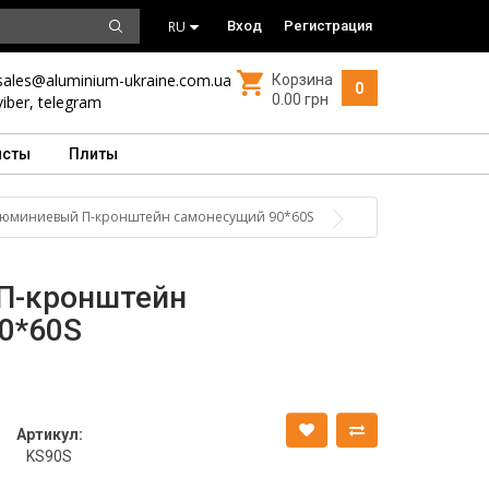
RU
Вход
Регистрация
sales@aluminium-ukraine.com.ua
Корзина
0
0.00 грн
viber
,
telegram
исты
Плиты
юминиевый П-кронштейн самонесущий 90*60S
П-кронштейн
0*60S
Артикул:
KS90S