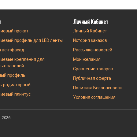
г
Личный Кабинет
иевый прокат
Личный Кабинет
иевый профиль для LED ленты
История заказов
а вентфасад
Рассылка новостей
иевые крепления для
Мои желания
ных панелей
Сравнение товаров
ный профиль
Публичная оферта
ь радиаторный
Политика Безопасности
иевый плинтус
Условия соглашения
-2026