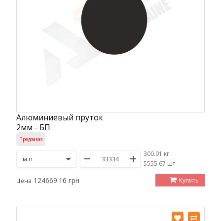
Алюминиевый пруток
2мм - БП
Предзаказ
300.01 кг
/
5555.67 шт
124669.16 грн
Купить
Цена