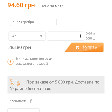
94.60 грн
Цена за метр
анод.серебро
0.64 кг
/
0.50 шт
283.80 грн
Купить
Минимальное кол-во для
заказа этого товара
3
При заказе от 5 000 грн, Доставка по
Украине бесплатная.
Поделиться: