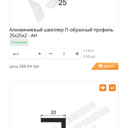
Алюминиевый швеллер П-образный профиль
25х25х2 - АН
В наличии
1.16 кг
/
0.50 шт
566.94 грн
Купить
Цена