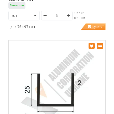
В наличии
1.56 кг
/
0.50 шт
764.97 грн
Купить
Цена