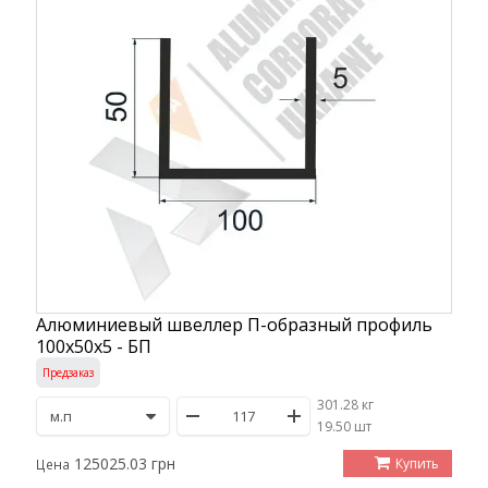
Алюминиевый швеллер П-образный профиль
100х50х5 - БП
Предзаказ
301.28 кг
/
19.50 шт
125025.03 грн
Купить
Цена