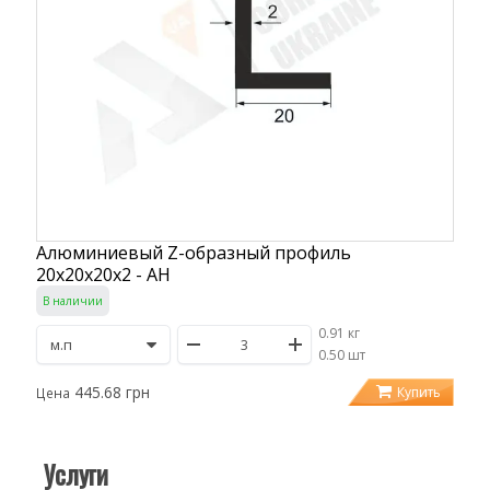
Алюминиевый Z-образный профиль
20х20х20х2 - АН
В наличии
0.91 кг
/
0.50 шт
445.68 грн
Купить
Цена
Услуги