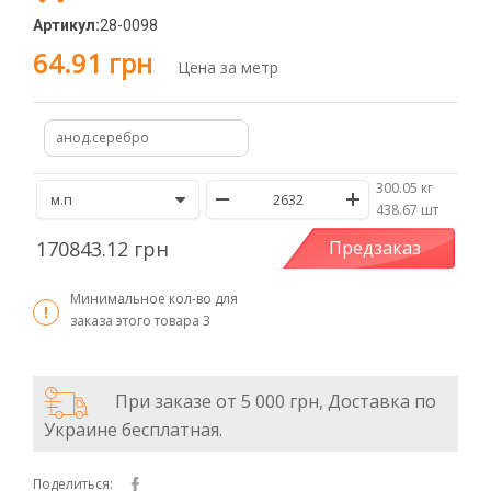
Артикул:
28-0098
64.91 грн
Цена за метр
анод.серебро
300.05 кг
/
438.67 шт
170843.12 грн
Предзаказ
Минимальное кол-во для
заказа этого товара
3
При заказе от 5 000 грн, Доставка по
Украине бесплатная.
Поделиться: