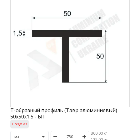
Т-образный профиль (Тавр алюминиевый)
50х50х1,5 - БП
Предзаказ
300.00 кг
/
125.00 шт