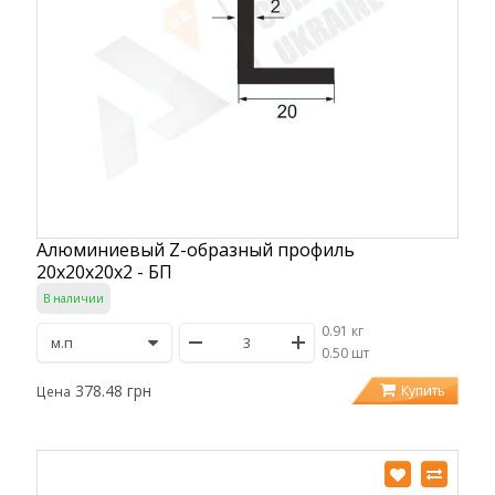
Алюминиевый Z-образный профиль
20х20х20х2 - БП
В наличии
0.91 кг
/
0.50 шт
378.48 грн
Купить
Цена