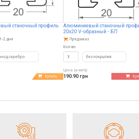
вый станочный профиль
Алюминиевый станочный проф
Н
20х20 V-образный - БП
1-2 дня
Предзаказ
Кол-во
анод.серебро
без покрытия
Цена за метр
190.90 грн
Купить
Куп