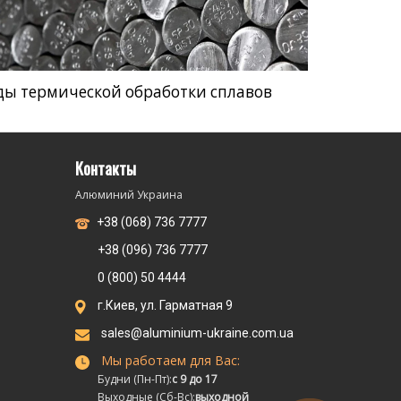
ды термической обработки сплавов
Контакты
Алюминий Украина
+38 (068) 736 7777
+38 (096) 736 7777
0 (800) 50 4444
г.Киев, ул. Гарматная 9
sales@aluminium-ukraine.com.ua
Мы работаем для Вас:
Будни (Пн-Пт):
с 9 до 17
Выходные (Сб-Вс):
выходной