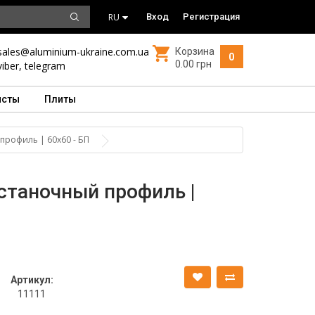
RU
Вход
Регистрация
sales@aluminium-ukraine.com.ua
Корзина
0
0.00 грн
viber
,
telegram
исты
Плиты
рофиль | 60х60 - БП
таночный профиль |
Артикул:
11111