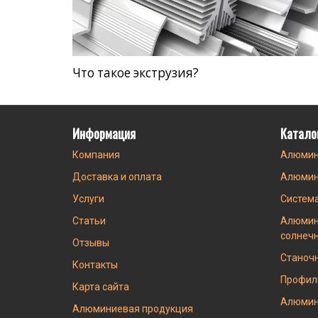
Что такое экструзия?
Информация
Катало
Компания
Алюмин
Доставка и оплата
Алюмин
Услуги
Систем
Статьи
Алюмин
солнеч
Отзывы
Станоч
Контакты
Профил
Карта сайта
Алюмин
Алюминиевая продукция