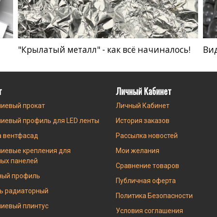
"Крылатый металл" - как всё начиналось!
Ви
г
Личный Кабинет
иевый прокат
Личный Кабинет
иевый профиль для LED ленты
История заказов
а вентфасад
Рассылка новостей
иевые крепления для
Мои желания
ных панелей
Сравнение товаров
ный профиль
Публичная оферта
ь радиаторный
Политика Безопасности
иевый плинтус
Условия соглашения