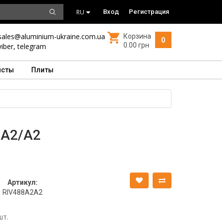
RU
Вход
Регистрация
sales@aluminium-ukraine.com.ua
Корзина
0
0.00 грн
viber
,
telegram
исты
Плиты
 А2/A2
Артикул:
RIV488A2A2
шт.