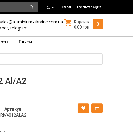
RU
Вход
Регистрация
sales@aluminium-ukraine.com.ua
Корзина
0
0.00 грн
viber
,
telegram
исты
Плиты
2 Аl/A2
Артикул:
RIV4812ALA2
шт.