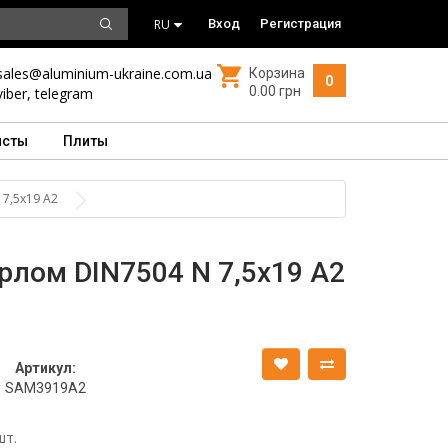
RU
Вход
Регистрация
sales@aluminium-ukraine.com.ua
Корзина
0
0.00 грн
viber
,
telegram
исты
Плиты
7,5х19 А2
рлом DIN7504 N 7,5х19 А2
Артикул:
SAM3919A2
шт.