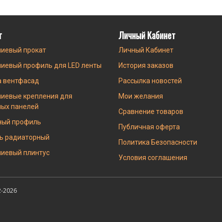
г
Личный Кабинет
иевый прокат
Личный Кабинет
иевый профиль для LED ленты
История заказов
а вентфасад
Рассылка новостей
иевые крепления для
Мои желания
ных панелей
Сравнение товаров
ный профиль
Публичная оферта
ь радиаторный
Политика Безопасности
иевый плинтус
Условия соглашения
-2026