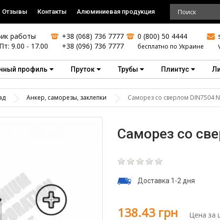
Отзывы
Контакты
Алюминиевая продукция
ик работы
+38 (068) 736 7777
0 (800) 50 4444
Пт: 9.00 - 17.00
+38 (096) 736 7777
бесплатно по Украине
чный профиль
Пруток
Трубы
Плинтус
Л
ад
Анкер, саморезы, заклепки
Саморез со сверлом DIN7504 N 
Саморез со све
Доставка 1-2 дня
138.43 грн
Цена за 