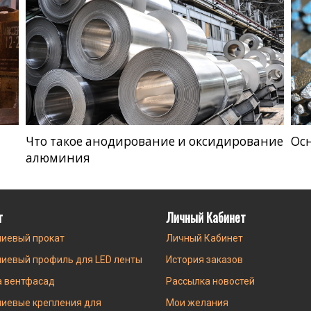
Что такое анодирование и оксидирование
Ос
алюминия
г
Личный Кабинет
иевый прокат
Личный Кабинет
иевый профиль для LED ленты
История заказов
а вентфасад
Рассылка новостей
иевые крепления для
Мои желания