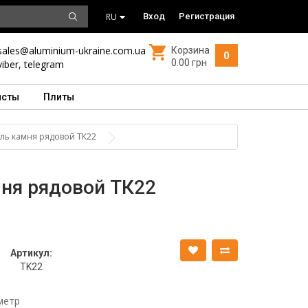
RU
Вход
Регистрация
sales@aluminium-ukraine.com.ua
Корзина
0
0.00 грн
viber
,
telegram
исты
Плиты
ль камня рядовой ТК22
ня рядовой ТК22
Артикул:
TK22
метр