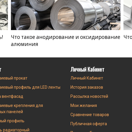
ь!
Что такое анодирование и оксидирование
Что
алюминия
г
Личный Кабинет
иевый прокат
Личный Кабинет
иевый профиль для LED ленты
История заказов
а вентфасад
Рассылка новостей
иевые крепления для
Мои желания
ных панелей
Сравнение товаров
ный профиль
Публичная оферта
ь радиаторный