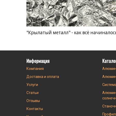
"Крылатый металл" - как всё начиналос
Информация
Катало
Компания
Алюмин
Доставка и оплата
Алюмин
Услуги
Систем
Статьи
Алюмин
солнеч
Отзывы
Станоч
Контакты
Профил