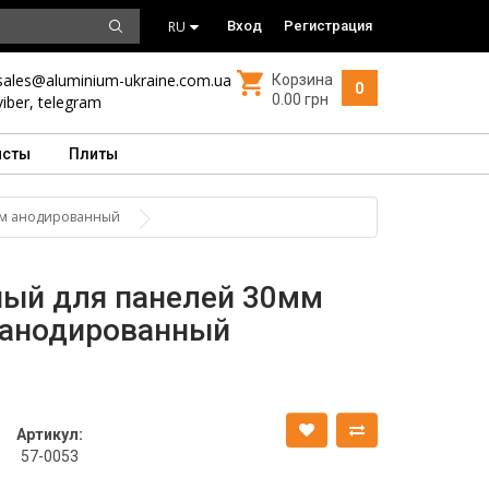
RU
Вход
Регистрация
sales@aluminium-ukraine.com.ua
Корзина
0
0.00 грн
viber
,
telegram
исты
Плиты
мм анодированный
ый для панелей 30мм
 анодированный
Артикул:
57-0053