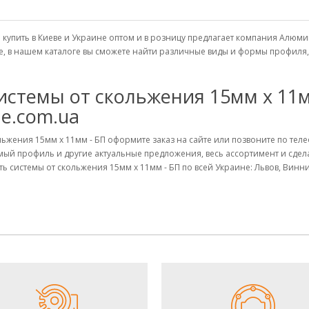
БП купить в Киеве и Украине оптом и в розницу предлагает компания Ал
е, в нашем каталоге вы сможете найти различные виды и формы профиля
истемы от скольжения 15мм х 11м
ne.com.ua
кольжения 15мм х 11мм - БП оформите заказ на сайте или позвоните по те
имый профиль и другие актуальные предложения, весь ассортимент и сд
ть системы от скольжения 15мм х 11мм - БП по всей Украине: Львов, Винн