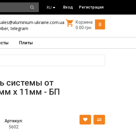
RU
Вход
Регистрация
sales@aluminium-ukraine.com.ua
Корзина
0
0.00 грн
viber
,
telegram
исты
Плиты
ь системы от
мм х 11мм - БП
Артикул:
5602