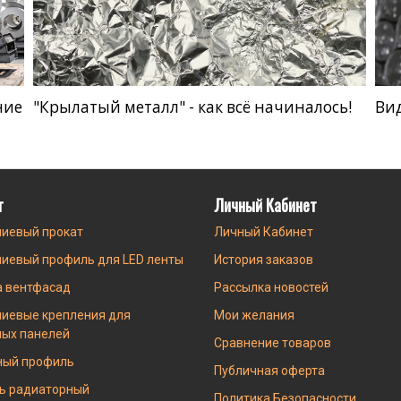
ние
"Крылатый металл" - как всё начиналось!
Ви
г
Личный Кабинет
иевый прокат
Личный Кабинет
иевый профиль для LED ленты
История заказов
а вентфасад
Рассылка новостей
иевые крепления для
Мои желания
ных панелей
Сравнение товаров
ный профиль
Публичная оферта
ь радиаторный
Политика Безопасности