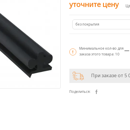
уточните цену
Це
без покрытия
Минимальное кол-во для
заказа этого товара:
10
При заказе от 5 
Поделиться: