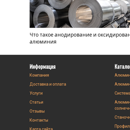
Что такое анодирование и оксидирова
алюминия
Информация
Катало
Компания
Алюмин
Доставка и оплата
Алюмин
Услуги
Систем
Статьи
Алюмин
солнеч
Отзывы
Станоч
Контакты
Профил
Карта сайта