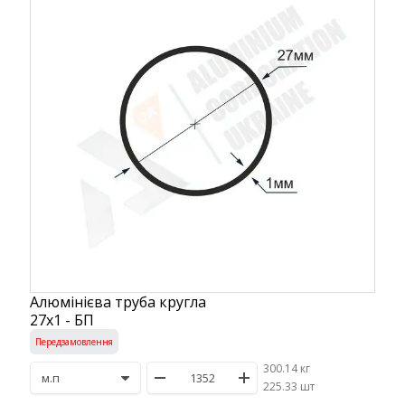
Алюмінієва труба кругла
27х1 - БП
Передзамовлення
300.14 кг
/
225.33 шт