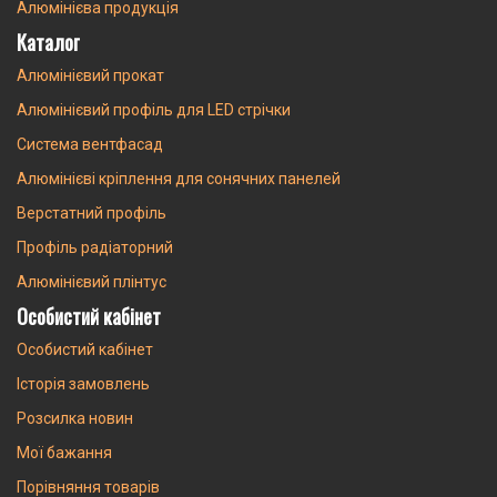
Алюмінієва продукція
Каталог
Алюмінієвий прокат
Алюмінієвий профіль для LED стрічки
Система вентфасад
Алюмінієві кріплення для сонячних панелей
Верстатний профіль
Профіль радіаторний
Алюмінієвий плінтус
Особистий кабінет
Особистий кабінет
Історія замовлень
Розсилка новин
Мої бажання
Порівняння товарів