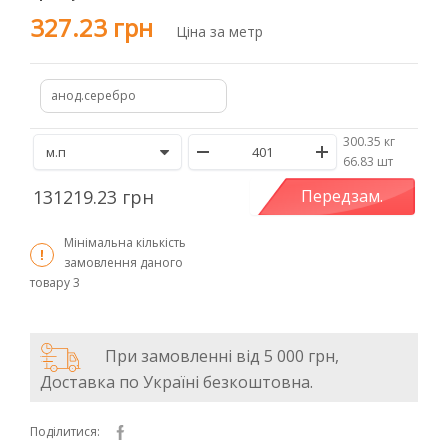
327.23 грн
Ціна за метр
анод.серебро
300.35 кг
/
66.83 шт
131219.23 грн
Передзам.
Мінімальна кількість
замовлення даного
товару
3
При замовленні від 5 000 грн,
Доставка по Україні безкоштовна.
Поділитися: