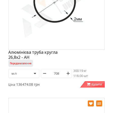
Алюмінієва труба кругла
26,8х2 - АН
Передзамовлення
300.19 кг
/
118.00 шт
136474.08 грн
Купити
Ціна