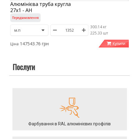
Алюмінієва труба кругла
27х1 - АН
Передзамовлення
300.14 кг
/
225.33 шт
147543.76 грн
Купити
Ціна
Послуги
Фарбування в RAL алюмінієвих профілів