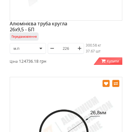
Алюмінієва труба кругла
26х9,5 - БП
Передзамовлення
300.58 кг
/
37.67 шт
124736.18 грн
Купити
Ціна