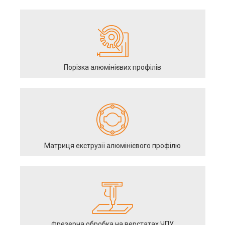
Порізка алюмінієвих профілів
Матриця екструзії алюмінієвого профілю
Фрезерна обробка на верстатах ЧПУ