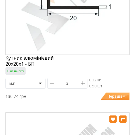
Кутник алюмінієвий
20х20х1 - БП
В наявності
0.32 кг
/
0.50 шт
130.74 грн
Передзам.