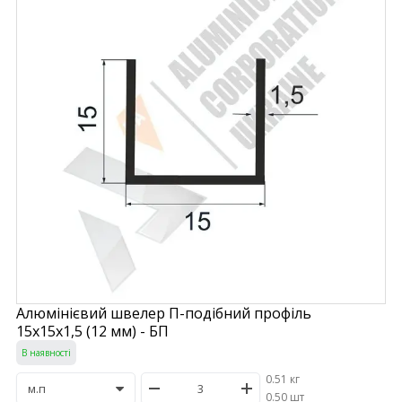
Алюмінієвий швелер П-подібний профіль
15х15х1,5 (12 мм) - БП
В наявності
0.51 кг
/
0.50 шт