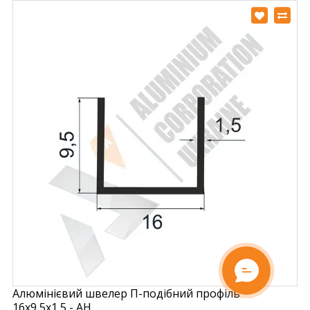
Алюмінієвий швелер П-подібний профіль
16х9,5х1,5 - АН