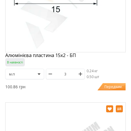
Алюмінієва пластина 15х2 - БП
В наявності
0.24 кг
/
0.50 шт
100.86 грн
Передзам.