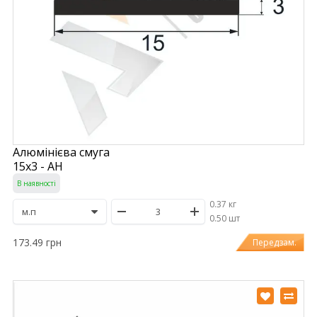
Алюмінієва смуга
15х3 - АН
В наявності
0.37 кг
/
0.50 шт
173.49 грн
Передзам.