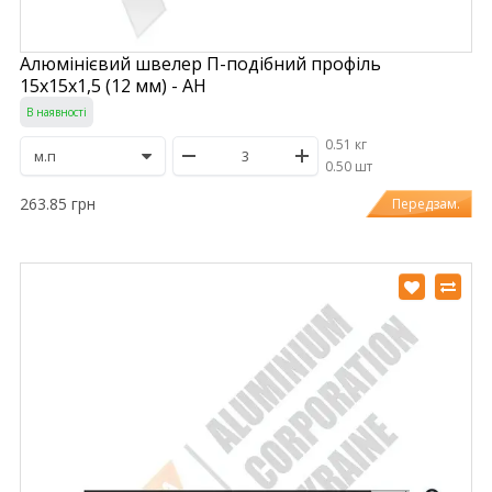
Алюмінієвий швелер П-подібний профіль
15х15х1,5 (12 мм) - АН
В наявності
0.51 кг
/
0.50 шт
263.85 грн
Передзам.