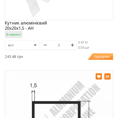
Кутник алюмінієвий
20х20х1,5 - АН
В наявності
0.47 кг
/
0.50 шт
243.48 грн
Передзам.