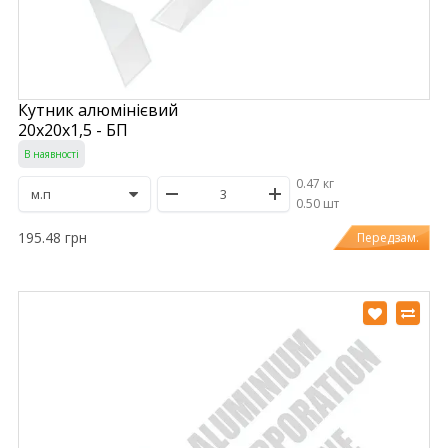
Кутник алюмінієвий
20х20х1,5 - БП
В наявності
0.47 кг
/
0.50 шт
195.48 грн
Передзам.