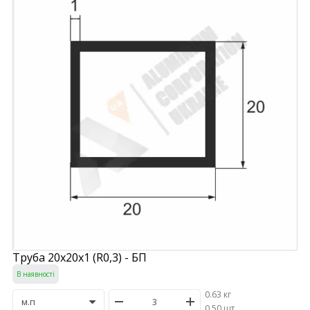
Труба 20х20х1 (R0,3) - БП
В наявності
0.63 кг
/
0.50 шт