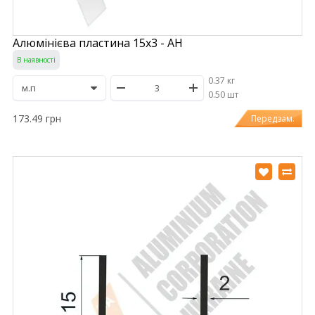
Алюмінієва пластина 15х3 - АН
В наявності
0.37 кг
/
0.50 шт
173.49 грн
Передзам.