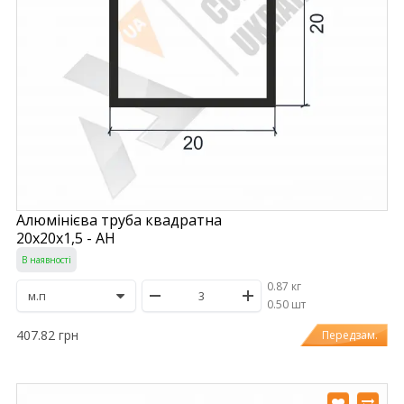
Алюмінієва труба квадратна
20х20х1,5 - АН
В наявності
0.87 кг
/
0.50 шт
407.82 грн
Передзам.