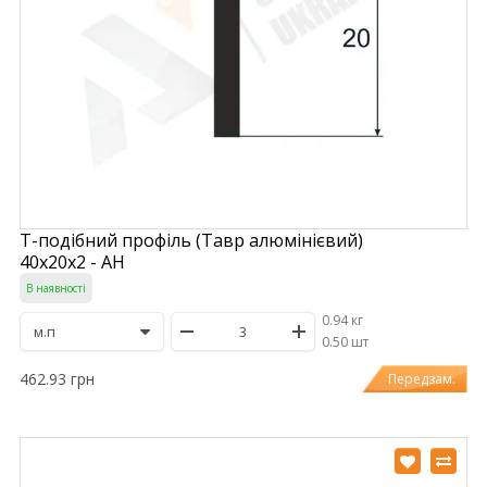
Т-подібний профіль (Тавр алюмінієвий)
40х20х2 - АН
В наявності
0.94 кг
/
0.50 шт
462.93 грн
Передзам.