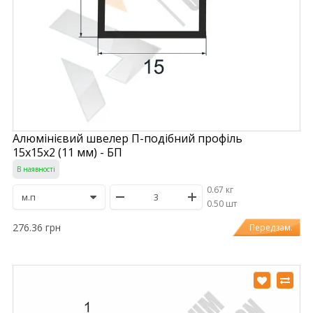
Алюмінієвий швелер П-подібний профіль
15х15х2 (11 мм) - БП
В наявності
0.67 кг
/
0.50 шт
276.36 грн
Передзам.