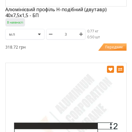
Алюмінієвий профіль H-подібний (двутавр)
40х7,5х1,5 - БП
В наявності
0.77 кг
/
0.50 шт
318.72 грн
Передзам.