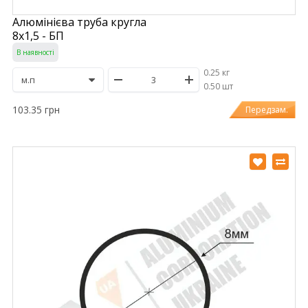
Алюмінієва труба кругла
8х1,5 - БП
В наявності
0.25 кг
/
0.50 шт
103.35 грн
Передзам.