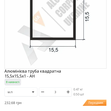
Алюмінієва труба квадратна
15,5х15,5х1 - АН
В наявності
0.47 кг
/
0.50 шт
232.68 грн
Передзам.