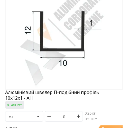
Алюмінієвий швелер П-подібний профіль
10х12х1 - АН
В наявності
0.26 кг
/
0.50 шт