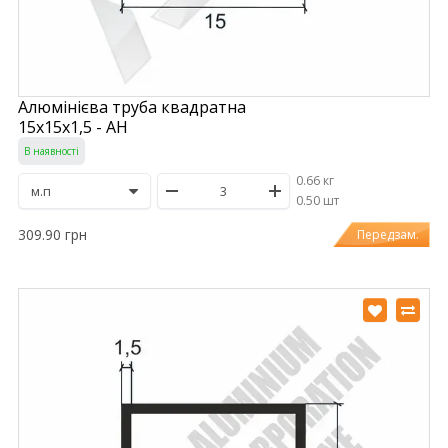
Алюмінієва труба квадратна
15х15х1,5 - АН
В наявності
0.66 кг
/
0.50 шт
309.90 грн
Передзам.