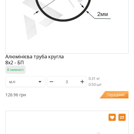
Алюмінієва труба кругла
8х2 - БП
В наявності
0.31 кг
/
0.50 шт
126.96 грн
Передзам.