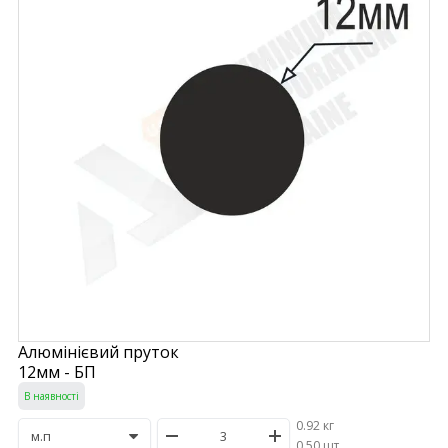
Алюмінієвий пруток
12мм - БП
В наявності
0.92 кг
/
0.50 шт