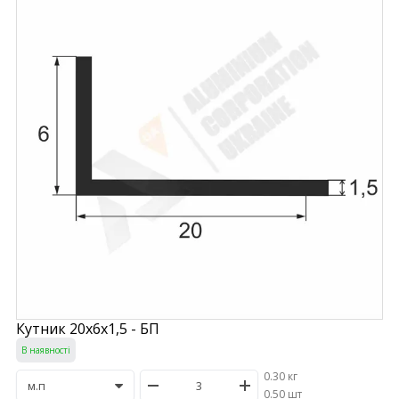
Кутник 20х6х1,5 - БП
В наявності
0.30 кг
/
0.50 шт