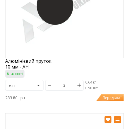
Алюмінієвий пруток
10 мм - АН
В наявності
0.64 кг
/
0.50 шт
283.80 грн
Передзам.