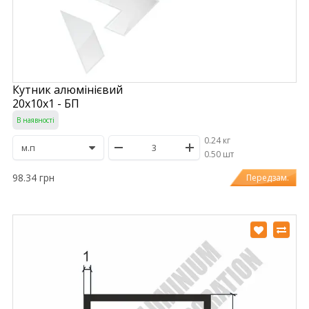
Кутник алюмінієвий
20х10х1 - БП
В наявності
0.24 кг
/
0.50 шт
98.34 грн
Передзам.