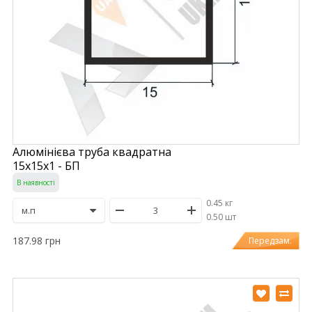
Алюмінієва труба квадратна
15х15х1 - БП
В наявності
0.45 кг
/
0.50 шт
187.98 грн
Передзам.