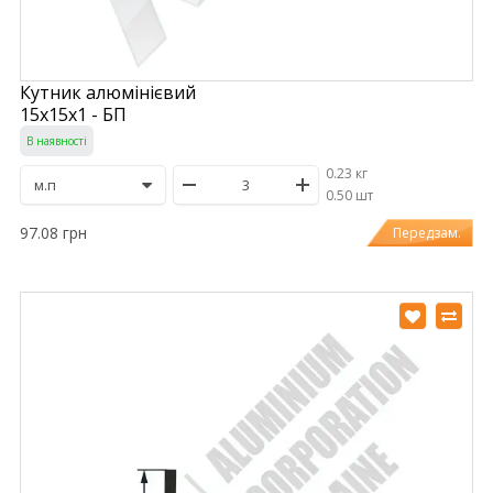
Кутник алюмінієвий
15х15х1 - БП
В наявності
0.23 кг
/
0.50 шт
97.08 грн
Передзам.