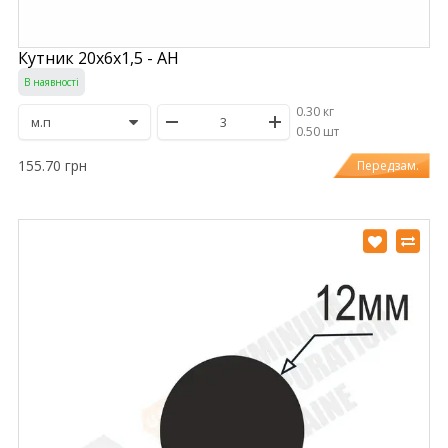
Кутник 20х6х1,5 - АН
В наявності
0.30 кг
/
0.50 шт
155.70 грн
Передзам.