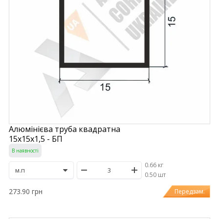
Алюмінієва труба квадратна
15х15х1,5 - БП
В наявності
0.66 кг
/
0.50 шт
273.90 грн
Передзам.