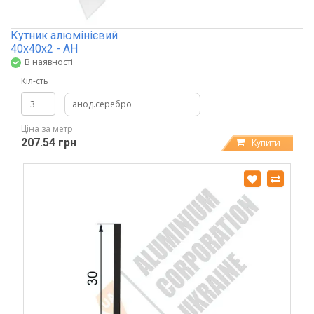
Кутник алюмінієвий
40х40х2 - АН
В наявності
Кіл-сть
анод.серебро
Ціна за метр
207.54 грн
Купити