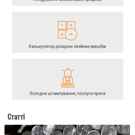
Калькулятор розкрою лінійних виробів
Холодне штампування, послуги преса
Статті