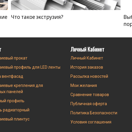
ние
Что такое экструзия?
Вы
по
г
Личный Кабинет
иевый прокат
Личный Кабинет
иевый профиль для LED ленты
История заказов
а вентфасад
Рассылка новостей
иевые крепления для
Мои желания
ных панелей
Сравнение товаров
ный профиль
Публичная оферта
ь радиаторный
Политика Безопасности
иевый плинтус
Условия соглашения