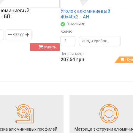
алюминиевый
Уголок алюминиевый
 - БП
40х40х2 - АН
В наличии
Кол-во
анод.серебро
Купить
Цена за метр
207.54 грн
Куп
езка алюминиевых профилей
Матрица экструзии алюмини