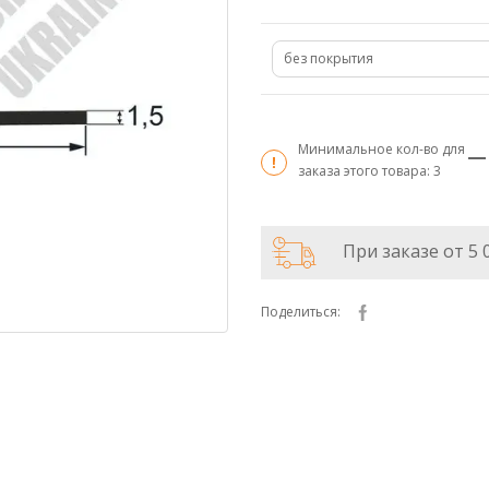
без покрытия
Минимальное кол-во для
заказа этого товара:
3
При заказе от 5 
Поделиться: