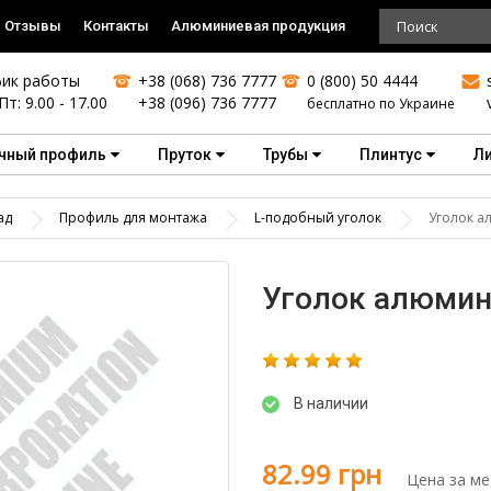
Отзывы
Контакты
Алюминиевая продукция
ик работы
+38 (068) 736 7777
0 (800) 50 4444
Пт: 9.00 - 17.00
+38 (096) 736 7777
бесплатно по Украине
чный профиль
Пруток
Трубы
Плинтус
Л
ад
Профиль для монтажа
L-подобный уголок
Уголок а
Уголок алюмини
В наличии
82.99 грн
Цена за ме