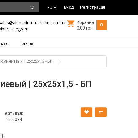
RU
Вход
Регистрация
sales@aluminium-ukraine.com.ua
Корзина
0
0.00 грн
viber
,
telegram
исты
Плиты
люминиевый | 25х25х1,5 - БП
евый | 25х25х1,5 - БП
Артикул:
15-0084
тр