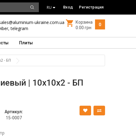
RU
Вход
Регистрация
sales@aluminium-ukraine.com.ua
Корзина
0
0.00 грн
viber
,
telegram
исты
Плиты
2 - БП
евый | 10х10х2 - БП
Артикул:
15-0007
тр