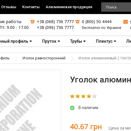
Отзывы
Контакты
Алюминиевая продукция
ик работы
+38 (068) 736 7777
0 (800) 50 4444
Пт: 9.00 - 17.00
+38 (096) 736 7777
бесплатно по Украине
чный профиль
Пруток
Трубы
Плинтус
Л
офиль
Уголок равносторонний
Уголок алюминиевый | 10х10х
Уголок алюмини
В наличии
40.67 грн
Цена за ме