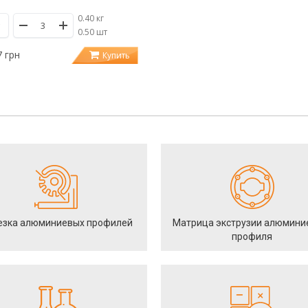
0.40 кг
/
0.50 шт
7 грн
Купить
езка алюминиевых профилей
Матрица экструзии алюмини
профиля