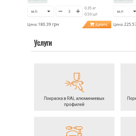
0.35 кг
/
0.50 шт
180.39 грн
225.5
Купить
Цена
Цена
Услуги
Покраска в RAL алюминиевых
Пор
профилей