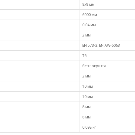
8х8 мм
6000 мм
0.04 мм
2 мм
EN 573-3: EN AW-6063
Т6
без покриття
2 мм
10 мм
10 мм
8 мм
8 мм
0.098 кг