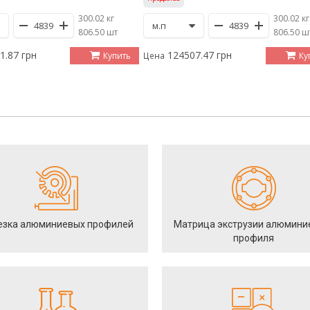
300.02 кг
300.02 кг
/
806.50 шт
/
806.50 ш
1.87 грн
124507.47 грн
Купить
Ку
Цена
езка алюминиевых профилей
Матрица экструзии алюмини
профиля