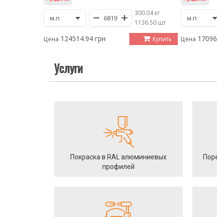
300.04 кг
/
1136.50 шт
124514.94 грн
17096
Купить
Цена
Цена
Услуги
Покраска в RAL алюминиевых
Пор
профилей