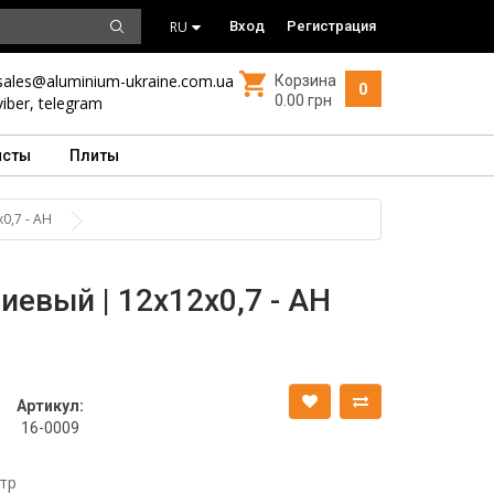
RU
Вход
Регистрация
sales@aluminium-ukraine.com.ua
Корзина
0
0.00 грн
viber
,
telegram
исты
Плиты
0,7 - АН
евый | 12х12х0,7 - АН
Артикул:
16-0009
тр