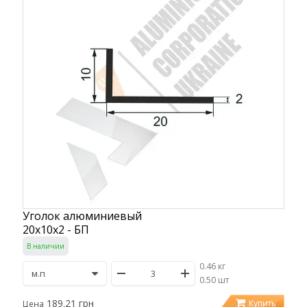
Уголок алюминиевый
20х10х2 - БП
В наличии
0.46 кг
/
0.50 шт
189.21 грн
Купить
Цена