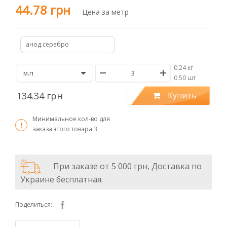
44.78 грн
Цена за метр
анод.серебро
0.24 кг
/
0.50 шт
134.34 грн
Купить
Минимальное кол-во для
заказа этого товара
3
При заказе от 5 000 грн, Доставка по
Украине бесплатная.
Поделиться: