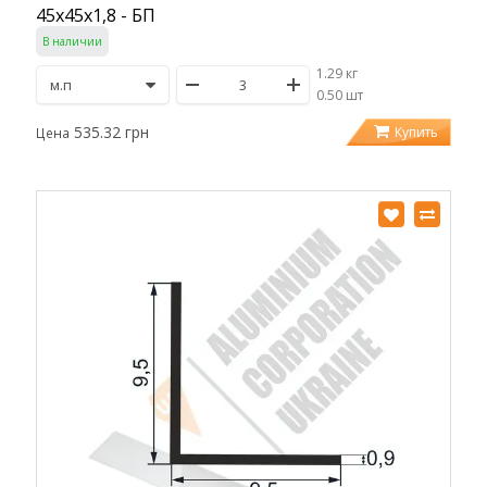
45х45х1,8 - БП
В наличии
1.29 кг
/
0.50 шт
535.32 грн
Купить
Цена