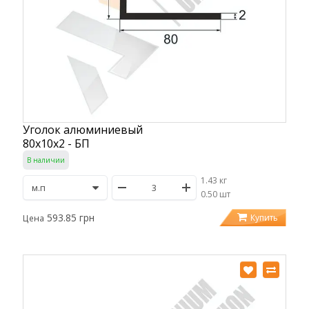
Уголок алюминиевый
80х10х2 - БП
В наличии
1.43 кг
/
0.50 шт
593.85 грн
Купить
Цена