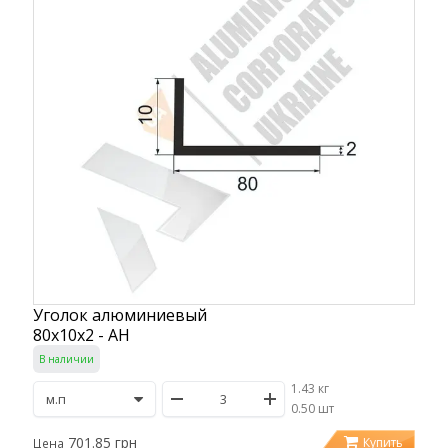
Уголок алюминиевый
80х10х2 - АН
В наличии
1.43 кг
/
0.50 шт
701.85 грн
Купить
Цена