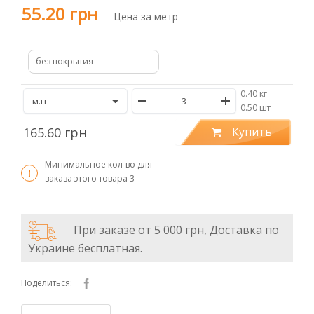
55.20 грн
Цена за метр
без покрытия
0.40 кг
/
0.50 шт
165.60 грн
Купить
Минимальное кол-во для
заказа этого товара
3
При заказе от 5 000 грн, Доставка по
Украине бесплатная.
Поделиться: