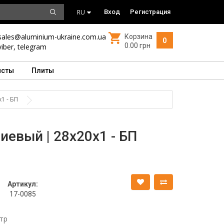
RU
Вход
Регистрация
sales@aluminium-ukraine.com.ua
Корзина
0
0.00 грн
viber
,
telegram
исты
Плиты
1 - БП
евый | 28х20х1 - БП
Артикул:
17-0085
тр