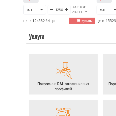
300.18 кг
/
209.33 шт
124582.64 грн
15523
Купить
Цена
Цена
Услуги
Покраска в RAL алюминиевых
Пор
профилей