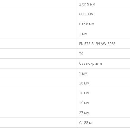
27х19 мм
6000 мм
0.096 мм
1 мм
EN 573-3: EN AW-6063
Т6
без покриття
1 мм
28 мм
20 мм
19 мм
27 мм
0.128 кг