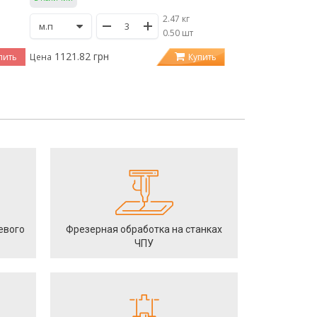
2.47 кг
/
0.50 шт
1121.82 грн
пить
Купить
Цена
евого
Фрезерная обработка на станках
ЧПУ