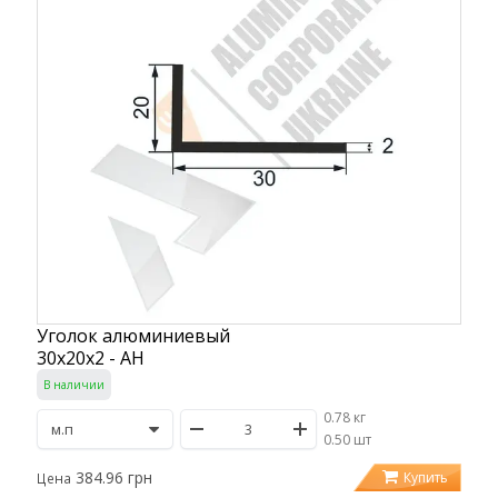
Уголок алюминиевый
30х20х2 - АН
В наличии
0.78 кг
/
0.50 шт
384.96 грн
Купить
Цена