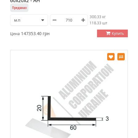
60х20х2 - АН
Предзаказ
300.33 кг
/
118.33 шт
147353.40 грн
Купить
Цена