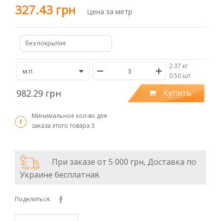
327.43 грн
Цена за метр
без покрытия
2.37 кг
/
0.50 шт
982.29 грн
Купить
Минимальное кол-во для
заказа этого товара
3
При заказе от 5 000 грн, Доставка по
Украине бесплатная.
Поделиться: