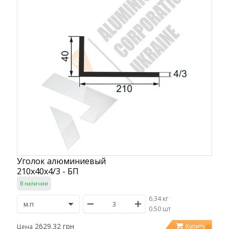
Уголок алюминиевый
210х40х4/3 - БП
В наличии
6.34 кг
/
0.50 шт
2629.32 грн
Купить
Цена