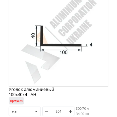
Уголок алюминиевый
100х40х4 - АН
Предзаказ
300.70 кг
/
34.00 шт