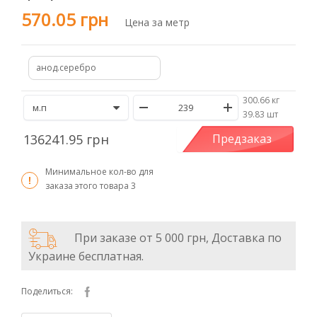
570.05 грн
Цена за метр
анод.серебро
300.66 кг
/
39.83 шт
136241.95 грн
Предзаказ
Минимальное кол-во для
заказа этого товара
3
При заказе от 5 000 грн, Доставка по
Украине бесплатная.
Поделиться: