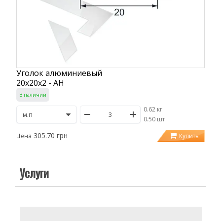
Уголок алюминиевый
20х20х2 - АН
В наличии
0.62 кг
/
0.50 шт
305.70 грн
Купить
Цена
Услуги