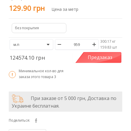
129.90 грн
Цена за метр
без покрытия
300.17 кг
/
159.83 шт
124574.10 грн
Предзаказ
Минимальное кол-во для
заказа этого товара
3
При заказе от 5 000 грн, Доставка по
Украине бесплатная.
Поделиться: