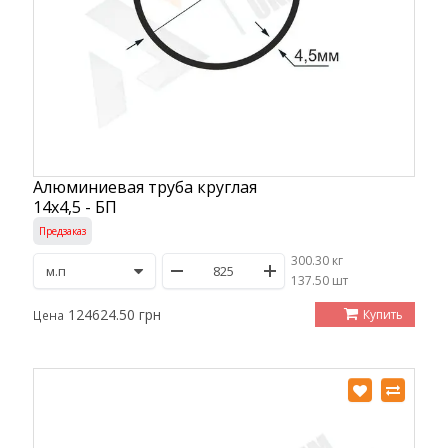
Алюминиевая труба круглая
14х4,5 - БП
Предзаказ
300.30 кг
/
137.50 шт
124624.50 грн
Купить
Цена