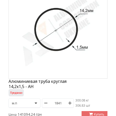
Алюминиевая труба круглая
14,2х1,5 - АН
Предзаказ
300.08 кг
/
306.83 шт
141094.24 грн
Купить
Цена