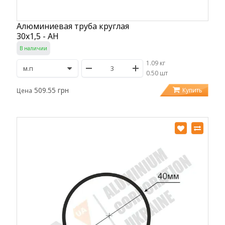
Алюминиевая труба круглая
30х1,5 - АН
В наличии
1.09 кг
/
0.50 шт
509.55 грн
Купить
Цена