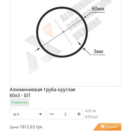
Алюминиевая труба круглая
60х3 - БП
В наличии
4.37 кг
/
0.50 шт
1812.63 грн
Купить
Цена