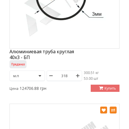
Алюминиевая труба круглая
40х3 - БП
Предзаказ
300.51 кг
/
53.00 шт
124706.88 грн
Купить
Цена