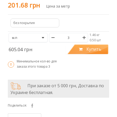
201.68 грн
Цена за метр
без покрытия
1.46 кг
/
0.50 шт
605.04 грн
Купить
Минимальное кол-во для
заказа этого товара
3
При заказе от 5 000 грн, Доставка по
Украине бесплатная.
Поделиться: