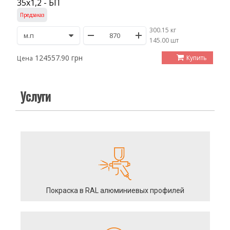
35х1,2 - БП
Предзаказ
300.15 кг
/
145.00 шт
124557.90 грн
Купить
Цена
Услуги
Покраска в RAL алюминиевых профилей