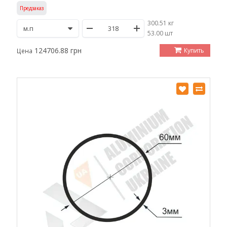
Предзаказ
300.51 кг
/
53.00 шт
124706.88 грн
Купить
Цена