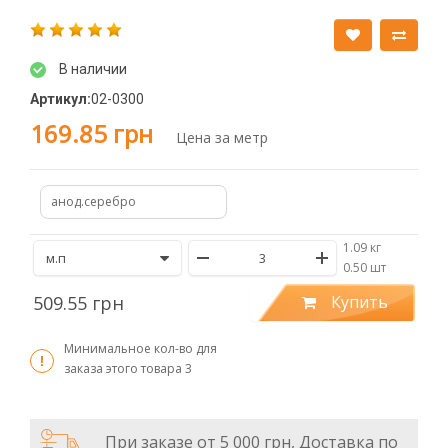
В наличии
Артикул:
02-0300
169.85 грн
Цена за метр
анод.серебро
1.09 кг
/
0.50 шт
509.55 грн
Купить
Минимальное кол-во для
заказа этого товара
3
При заказе от 5 000 грн, Доставка по