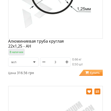
Алюминиевая труба круглая
22х1,25 - АН
В наличии
0.66 кг
/
0.50 шт
316.56 грн
Купить
Цена