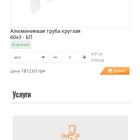
Алюминиевая труба круглая
60х3 - БП
В наличии
4.37 кг
/
0.50 шт
1812.63 грн
Купить
Цена
Услуги