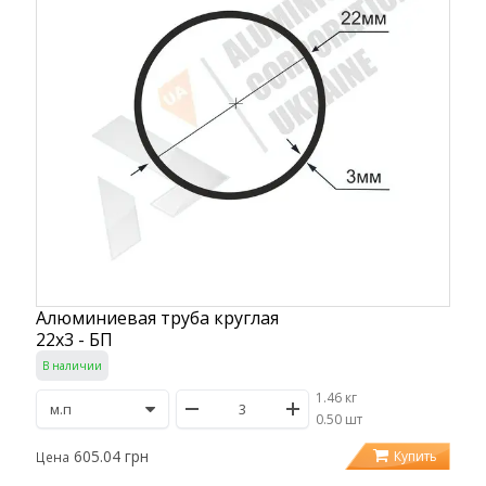
Алюминиевая труба круглая
22х3 - БП
В наличии
1.46 кг
/
0.50 шт
605.04 грн
Купить
Цена