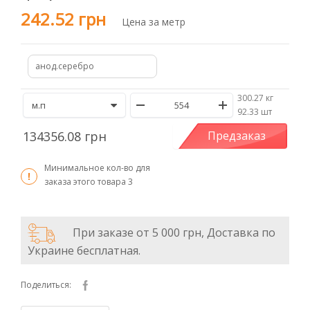
242.52 грн
Цена за метр
анод.серебро
300.27 кг
/
92.33 шт
134356.08 грн
Предзаказ
Минимальное кол-во для
заказа этого товара
3
При заказе от 5 000 грн, Доставка по
Украине бесплатная.
Поделиться: