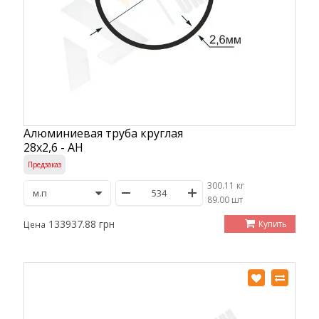
Алюминиевая труба круглая
28х2,6 - АН
Предзаказ
300.11 кг
/
89.00 шт
133937.88 грн
Купить
Цена