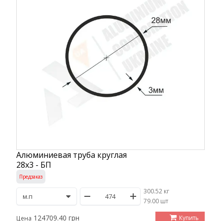
Алюминиевая труба круглая
28х3 - БП
Предзаказ
300.52 кг
/
79.00 шт
124709.40 грн
Купить
Цена