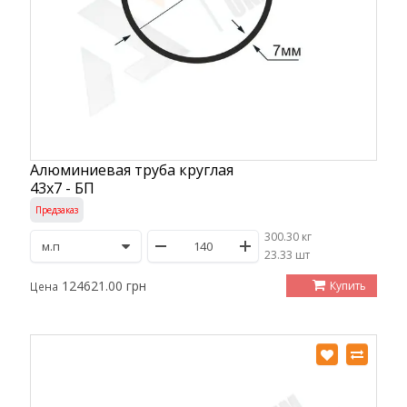
Алюминиевая труба круглая
43х7 - БП
Предзаказ
300.30 кг
/
23.33 шт
124621.00 грн
Купить
Цена