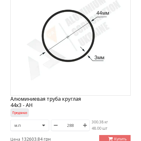
Алюминиевая труба круглая
44х3 - АН
Предзаказ
300.38 кг
/
48.00 шт
132603.84 грн
Купить
Цена