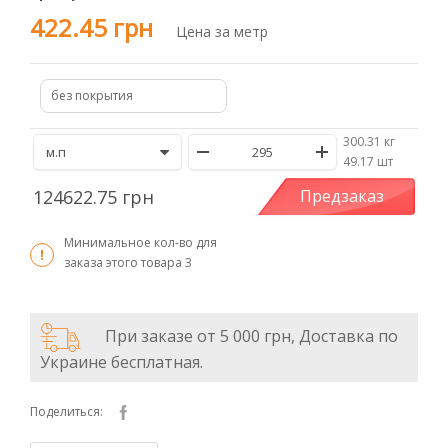
422.45 грн
Цена за метр
без покрытия
300.31 кг
/
49.17 шт
124622.75 грн
Предзаказ
Минимальное кол-во для
заказа этого товара
3
При заказе от 5 000 грн, Доставка по
Украине бесплатная.
Поделиться: