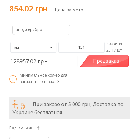
854.02 грн
Цена за метр
анод.серебро
300.49 кг
/
25.17 шт
128957.02 грн
Предзаказ
Минимальное кол-во для
заказа этого товара
3
При заказе от 5 000 грн, Доставка по
Украине бесплатная.
Поделиться: