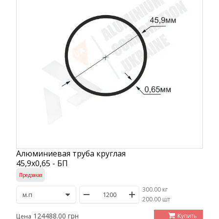
Алюминиевая труба круглая
45,9х0,65 - БП
Предзаказ
300.00 кг
/
200.00 шт
124488.00 грн
Купить
Цена