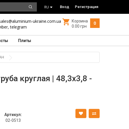
RU
Вход
Регистрация
sales@aluminium-ukraine.com.ua
Корзина
0
0.00 грн
viber
,
telegram
исты
Плиты
 АН
ба круглая | 48,3х3,8 -
Артикул:
02-0513