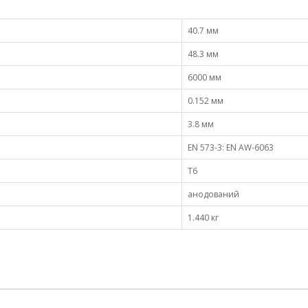
40.7 мм
48.3 мм
6000 мм
0.152 мм
3.8 мм
EN 573-3: EN AW-6063
Т6
анодований
1.440 кг