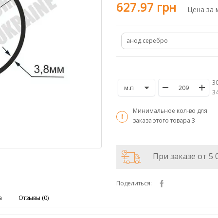
627.97 грн
Цена за 
анод.серебро
30
/
3
Минимальное кол-во для
заказа этого товара
3
При заказе от 5 
Поделиться:
а
Отзывы (0)