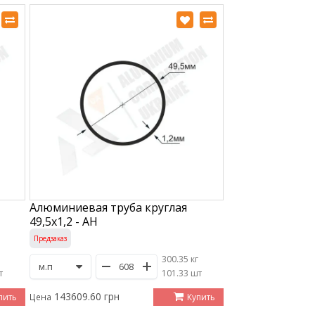
Алюминиевая труба круглая
49,5х1,2 - АН
Предзаказ
300.35 кг
т
/
101.33 шт
143609.60 грн
пить
Купить
Цена