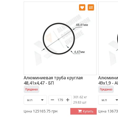
Алюминиевая труба круглая
Алюминие
48,41х4,47 - БП
49х1,9 - 
Предзаказ
Предзаказ
301.62 кг
/
29.83 шт
125165.75 грн
13673
Купить
Цена
Цена