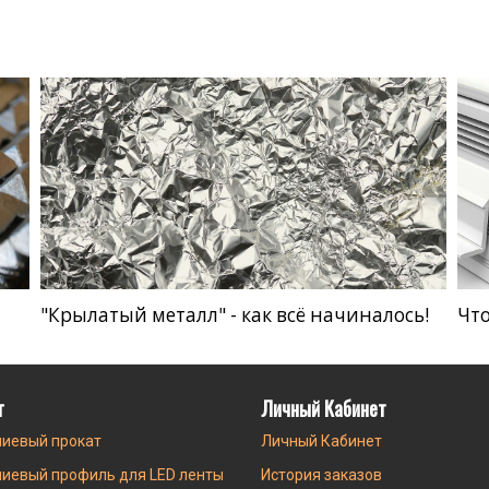
"Крылатый металл" - как всё начиналось!
Что
г
Личный Кабинет
иевый прокат
Личный Кабинет
иевый профиль для LED ленты
История заказов