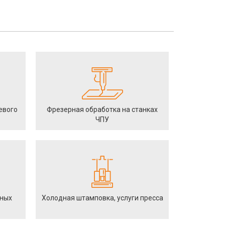
евого
Фрезерная обработка на станках
ЧПУ
йных
Холодная штамповка, услуги пресса