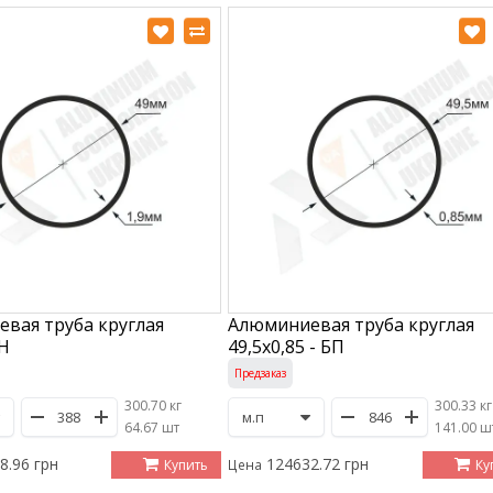
вая труба круглая
Алюминиевая труба круглая
АН
49,5х0,85 - БП
Предзаказ
300.70 кг
300.33 кг
/
64.67 шт
/
141.00 ш
8.96 грн
124632.72 грн
Купить
Ку
Цена