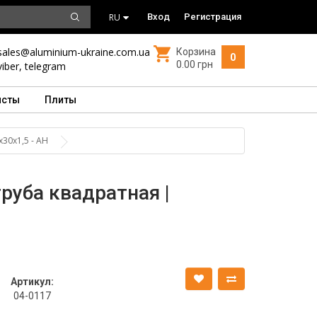
RU
Вход
Регистрация
sales@aluminium-ukraine.com.ua
Корзина
0
0.00 грн
viber
,
telegram
исты
Плиты
30х1,5 - АН
руба квадратная |
Артикул:
04-0117