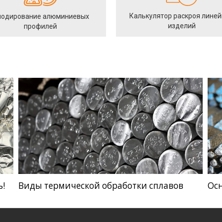
Калькулятор раскроя лине
одирование алюминиевых
изделий
профилей
ь!
Виды термической обработки сплавов
Ос