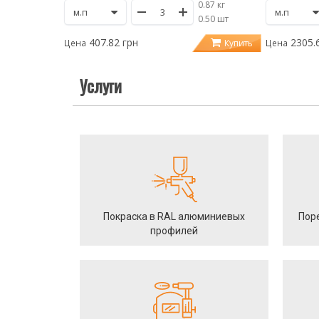
0.87 кг
/
0.50 шт
407.82 грн
2305.
Купить
Цена
Цена
Услуги
Покраска в RAL алюминиевых
Пор
профилей