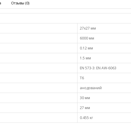
а
Отзывы (0)
27х27 мм
6000 мм
0.12 мм
1.5 мм
EN 573-3: EN AW-6063
Т6
анодований
30 мм
27 мм
0.455 кг