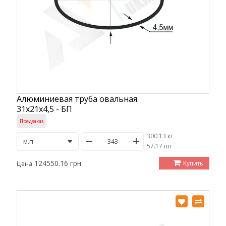
Алюминиевая труба овальная
31х21х4,5 - БП
Предзаказ
300.13 кг
/
57.17 шт
124550.16 грн
Купить
Цена