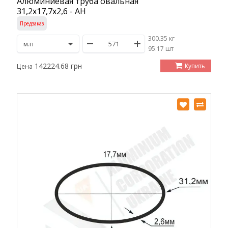
Алюминиевая труба овальная
31,2х17,7х2,6 - АН
Предзаказ
300.35 кг
/
95.17 шт
142224.68 грн
Купить
Цена