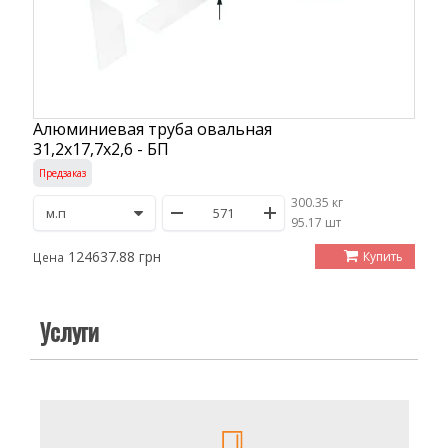
Алюминиевая труба овальная
31,2х17,7х2,6 - БП
Предзаказ
300.35 кг
/
95.17 шт
124637.88 грн
Купить
Цена
Услуги