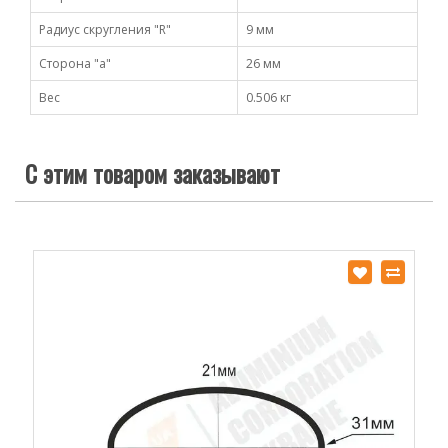
Радиус скругления "R"
9 мм
Сторона "а"
26 мм
Вес
0.506 кг
С этим товаром заказывают