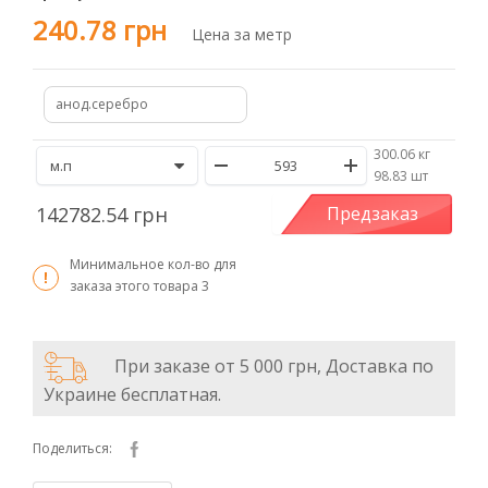
240.78 грн
Цена за метр
анод.серебро
300.06 кг
/
98.83 шт
142782.54 грн
Предзаказ
Минимальное кол-во для
заказа этого товара
3
При заказе от 5 000 грн, Доставка по
Украине бесплатная.
Поделиться: