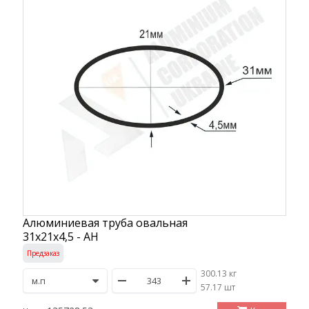
Алюминиевая труба овальная
31х21х4,5 - АН
Предзаказ
300.13 кг
/
57.17 шт