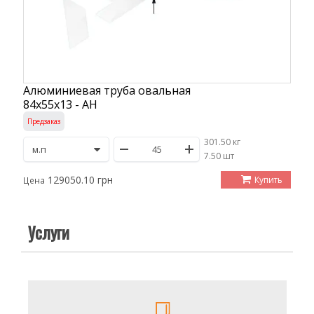
Алюминиевая труба овальная
84х55х13 - АН
Предзаказ
301.50 кг
/
7.50 шт
129050.10 грн
Купить
Цена
Услуги