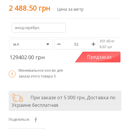
2 488.50 грн
Цена за метр
анод.серебро
301.60 кг
/
8.67 шт
129402.00 грн
Предзаказ
Минимальное кол-во для
заказа этого товара
3
При заказе от 5 000 грн, Доставка по
Украине бесплатная.
Поделиться: