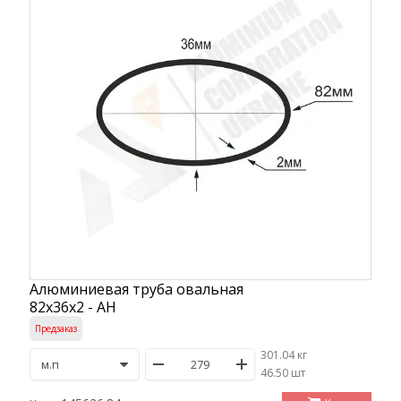
Алюминиевая труба овальная
82х36х2 - АН
Предзаказ
301.04 кг
/
46.50 шт