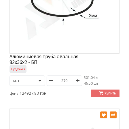
Алюминиевая труба овальная
82х36х2 - БП
Предзаказ
301.04 кг
/
46.50 шт
124927.83 грн
Купить
Цена