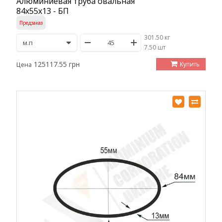
Алюминиевая труба овальная
84х55х13 - БП
Предзаказ
301.50 кг
/
7.50 шт
125117.55 грн
Купить
Цена