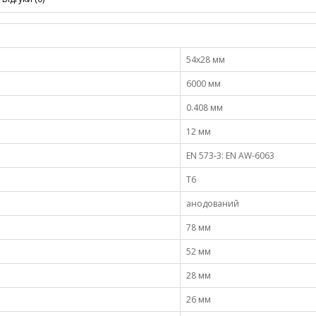
54х28 мм
6000 мм
0.408 мм
12 мм
EN 573-3: EN AW-6063
Т6
анодований
78 мм
52 мм
28 мм
26 мм