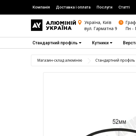
Компанія
Доставка і оплата
Послуги
Статті
Україна, Київ
Граф
вул. Гарматна 9
Пн - 
Стандартний профіль
Кутники
Верст
Магазин-склад алюмінію
Стандартний профіль