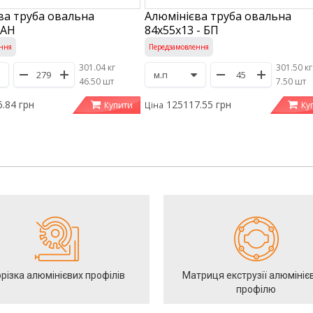
ва труба овальна
Алюмінієва труба овальна
 АН
84х55х13 - БП
ння
Передзамовлення
301.04 кг
301.50 кг
/
46.50 шт
/
7.50 шт
.84 грн
125117.55 грн
Купити
Ку
Ціна
різка алюмінієвих профілів
Матриця екструзії алюмініє
профілю