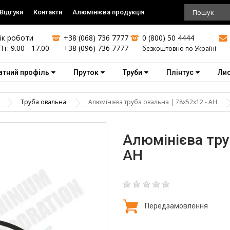
Відгуки
Контакти
Алюмінієва продукція
ік роботи
+38 (068) 736 7777
0 (800) 50 4444
Пт: 9.00 - 17.00
+38 (096) 736 7777
безкоштовно по Україні
атний профіль
Пруток
Труби
Плінтус
Ли
Труба овальна
Алюмінієва труба овальна | 78х52х12 - АН
Алюмінієва тру
АН
Передзамовлення