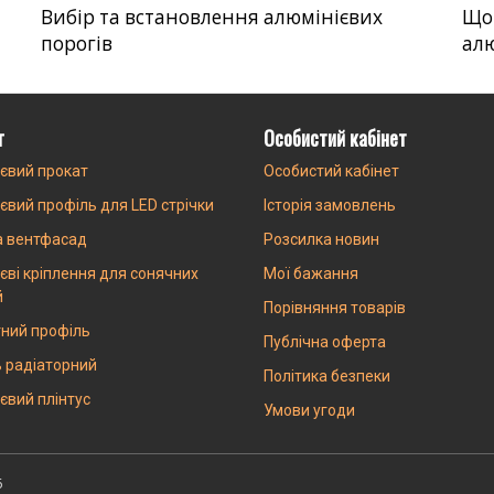
Вибір та встановлення алюмінієвих
Що
порогів
ал
г
Особистий кабінет
євий прокат
Особистий кабінет
євий профіль для LED стрічки
Історія замовлень
а вентфасад
Розсилка новин
єві кріплення для сонячних
Мої бажання
й
Порівняння товарів
ний профіль
Публічна оферта
 радіаторний
Політика безпеки
євий плінтус
Умови угоди
6