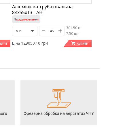
Алюмінієва труба овальна
84х55х13 - АН
Передзамовлення
301.50 кг
/
7.50 шт
129050.10 грн
пити
Купити
Ціна
вого
Фрезерна обробка на верстатах ЧПУ