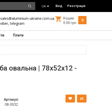
UA
Вхід
Реєстрація
sales@aluminium-ukraine.com.ua
Кошик
0
0.00 грн
viber
,
telegram
сти
Плити
ба овальна | 78х52х12 -
Артикул:
08-0032