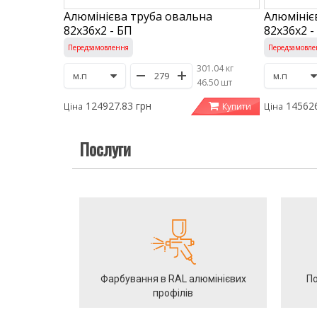
Алюмінієва труба овальна
Алюмініє
82х36х2 - БП
82х36х2 -
Передзамовлення
Передзамовле
301.04 кг
/
46.50 шт
124927.83 грн
145626
Купити
Ціна
Ціна
Послуги
Фарбування в RAL алюмінієвих
По
профілів