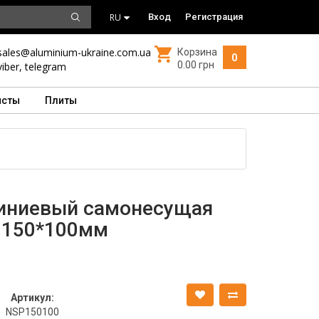
RU
Вход
Регистрация
sales@aluminium-ukraine.com.ua
Корзина
0
0.00 грн
viber
,
telegram
исты
Плиты
иниевый самонесущая
 150*100мм
Артикул:
NSP150100