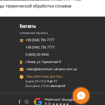
ды термической обработки сплавов
Контакты
Алюминий Украина
+38 (068) 736 7777
+38 (096) 736 7777
0 (800) 50 4444
г.Киев, ул. Гарматная 9
sales@aluminium-ukraine.com.ua
Мы работаем для Вас:
Будни (Пн-Пт):
с 9 до 17
Выходные (Сб-Вс):
выходной