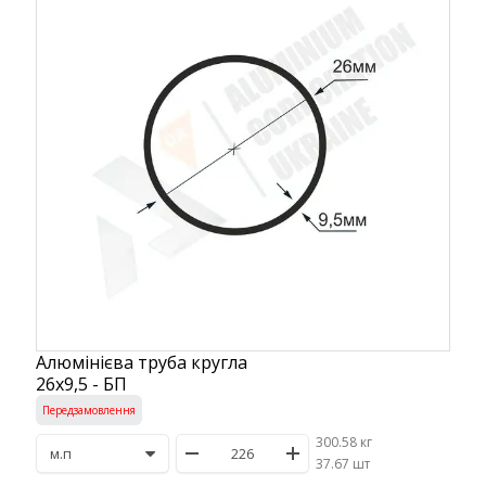
Алюмінієва труба кругла
26х9,5 - БП
Передзамовлення
300.58 кг
/
37.67 шт