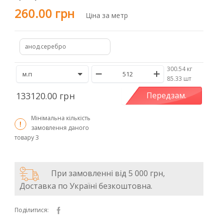
260.00 грн
Ціна за метр
анод.серебро
300.54 кг
/
85.33 шт
133120.00 грн
Передзам.
Мінімальна кількість
замовлення даного
товару
3
При замовленні від 5 000 грн,
Доставка по Україні безкоштовна.
Поділитися: