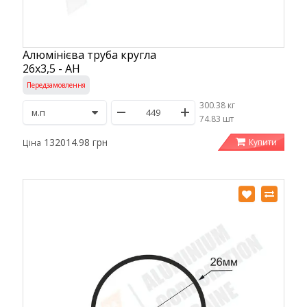
Алюмінієва труба кругла
26х3,5 - АН
Передзамовлення
300.38 кг
/
74.83 шт
132014.98 грн
Купити
Ціна