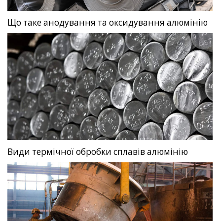
Що таке анодування та оксидування алюмінію
Види термічної обробки сплавів алюмінію