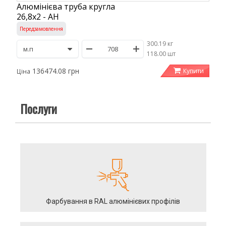
Алюмінієва труба кругла
26,8х2 - АН
Передзамовлення
300.19 кг
/
118.00 шт
136474.08 грн
Купити
Ціна
Послуги
Фарбування в RAL алюмінієвих профілів