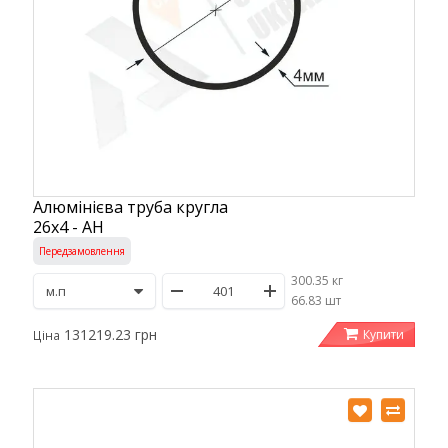
Алюмінієва труба кругла
26х4 - АН
Передзамовлення
300.35 кг
/
66.83 шт
131219.23 грн
Купити
Ціна