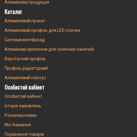
Алюмінієва продукція
Каталог
Алюмінієвий прокат
Алюмінієвий профіль для LED стрічки
Система вентфасад
Алюмінієві кріплення для сонячних панелей
Верстатний профіль
Профіль радіаторний
Алюмінієвий плінтус
Особистий кабінет
Особистий кабінет
Історія замовлень
Розсилка новин
Мої бажання
Порівняння товарів