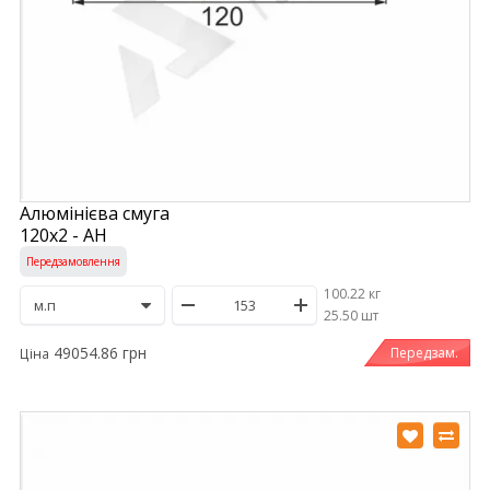
Алюмінієва смуга
120х2 - АН
Передзамовлення
100.22 кг
/
25.50 шт
49054.86 грн
Передзам.
Ціна