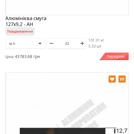
Алюмінієва смуга
127х9,2 - АН
Передзамовлення
101.31 кг
/
5.33 шт
43783.68 грн
Передзам.
Ціна