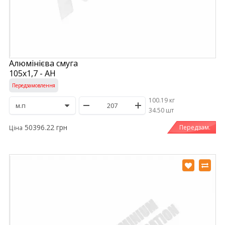
Алюмінієва смуга
105х1,7 - АН
Передзамовлення
100.19 кг
/
34.50 шт
50396.22 грн
Передзам.
Ціна