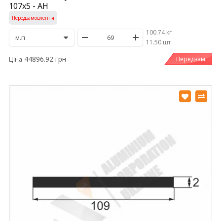
107х5 - АН
Передзамовлення
100.74 кг
/
11.50 шт
44896.92 грн
Передзам.
Ціна