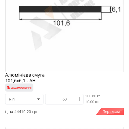
Алюмінієва смуга
101,6х6,1 - АН
Передзамовлення
100.80 кг
/
10.00 шт
44410.20 грн
Передзам.
Ціна