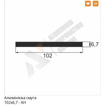
Алюмінієва смуга
102х6,7 - АН