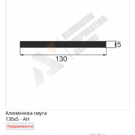
Алюмінієва смуга
130х5 - АН
Передзамовлення