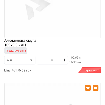
Алюмінієва смуга
109х3,5 - АН
Передзамовлення
100.65 кг
/
16.33 шт
46176.62 грн
Передзам.
Ціна