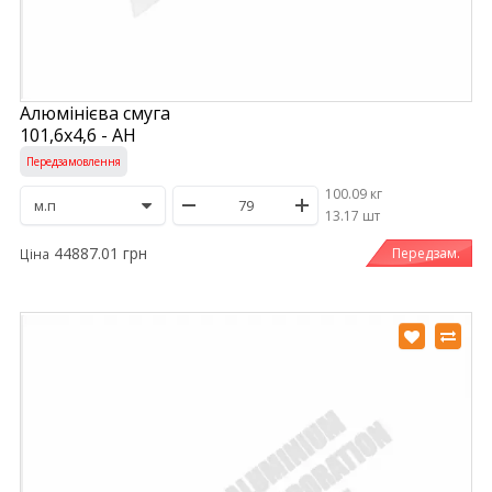
Алюмінієва смуга
101,6х4,6 - АН
Передзамовлення
100.09 кг
/
13.17 шт
44887.01 грн
Передзам.
Ціна