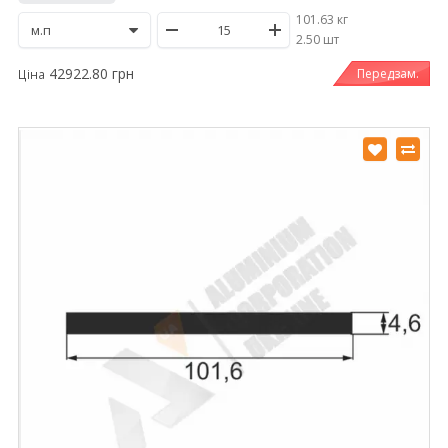
101.63 кг
/
2.50 шт
42922.80 грн
Передзам.
Ціна