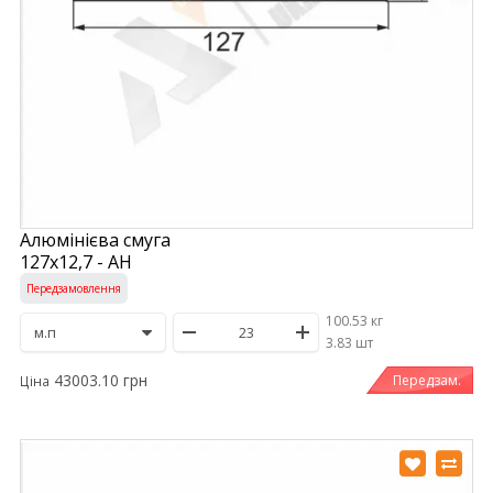
Алюмінієва смуга
127х12,7 - АН
Передзамовлення
100.53 кг
/
3.83 шт
43003.10 грн
Передзам.
Ціна