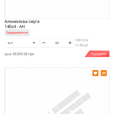
Алюмінієва смуга
140х4 - АН
Передзамовлення
100.12 кг
/
11.00 шт
45350.58 грн
Передзам.
Ціна