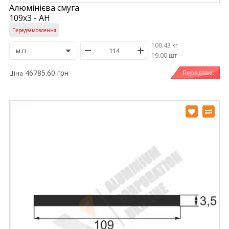
Алюмінієва смуга
109х3 - АН
Передзамовлення
100.43 кг
/
19.00 шт
46785.60 грн
Передзам.
Ціна