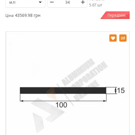
/
5.67 шт
43569.98 грн
Передзам.
Ціна