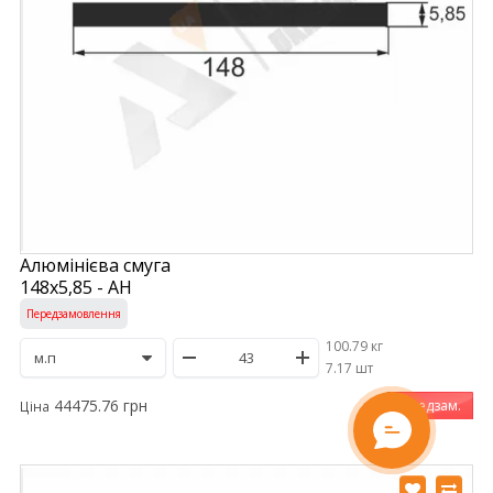
Алюмінієва смуга
148х5,85 - АН
Передзамовлення
100.79 кг
/
7.17 шт
44475.76 грн
Передзам.
Ціна