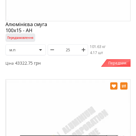
Алюмінієва смуга
100х15 - АН
Передзамовлення
101.63 кг
/
4.17 шт
43322.75 грн
Передзам.
Ціна