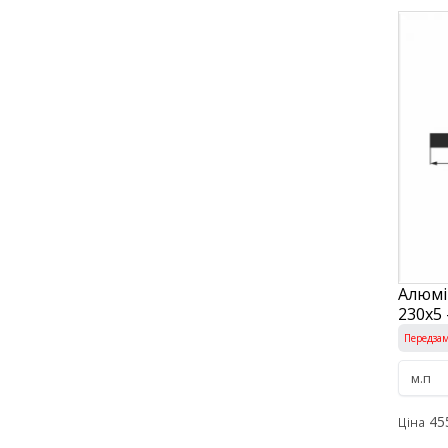
Алюмі
230х5 
Передза
45
Ціна