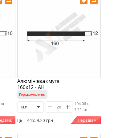
Алюмінієва смуга
160х12 - АН
Передзамовлення
 кг
104.06 кг
шт
/
3.33 шт
44559.20 грн
едзам.
Передзам.
Ціна