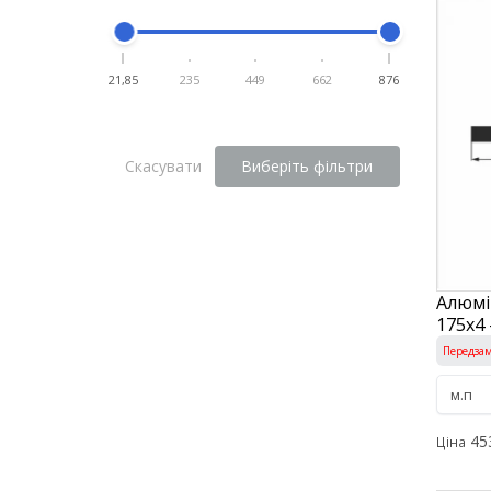
21,85
235
449
662
876
Скасувати
Виберіть фільтри
Алюмі
175х4 
Передза
45
Ціна