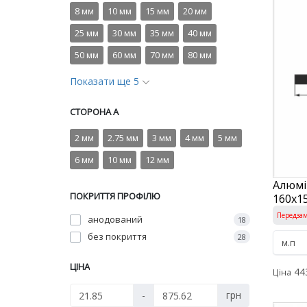
8 мм
10 мм
15 мм
20 мм
25 мм
30 мм
35 мм
40 мм
50 мм
60 мм
70 мм
80 мм
Показати ще 5
СТОРОНА A
2 мм
2.75 мм
3 мм
4 мм
5 мм
6 мм
10 мм
12 мм
Алюмі
ПОКРИТТЯ ПРОФІЛЮ
160х15
Передза
анодований
18
без покриття
28
ЦІНА
44
Ціна
-
грн