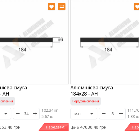
нієва смуга
Алюмінієва смуга
- АН
184х28 - АН
мовлення
Передзамовлення
102.34 кг
111.70
/
5.67 шт
/
1.33 
053.40 грн
47030.40 грн
Передзам.
Пер
Ціна