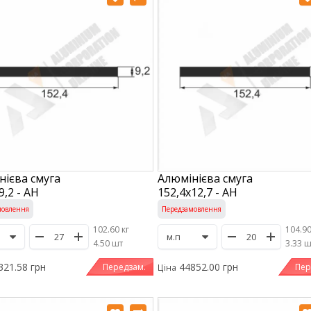
нієва смуга
Алюмінієва смуга
9,2 - АН
152,4х12,7 - АН
мовлення
Передзамовлення
102.60 кг
104.90
/
4.50 шт
/
3.33 
321.58 грн
44852.00 грн
Передзам.
Пер
Ціна