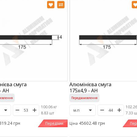
нієва смуга
Алюмінієва смуга
- АН
175х4,9 - АН
мовлення
Передзамовлення
100.06 кг
102.26
/
8.83 шт
/
7.33 
319.24 грн
45602.48 грн
Передзам.
Пер
Ціна