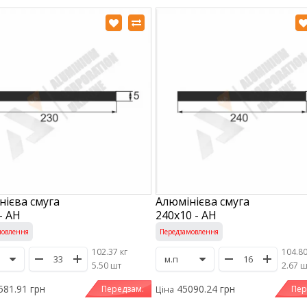
нієва смуга
Алюмінієва смуга
- АН
240х10 - АН
мовлення
Передзамовлення
102.37 кг
104.80
/
5.50 шт
/
2.67 
581.91 грн
45090.24 грн
Передзам.
Пер
Ціна