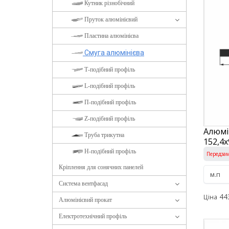
Кутник різнобічний
Пруток алюмінієвий
Пластина алюмінієва
Смуга алюмінієва
Т-подібний профіль
L-подібний профіль
П-подібний профіль
Z-подібний профіль
Алюмі
Труба трикутна
152,4х
H-подібний профіль
Передза
Кріплення для сонячних панелей
Система вентфасад
44
Ціна
Алюмінієвий прокат
Електротехнічний профіль