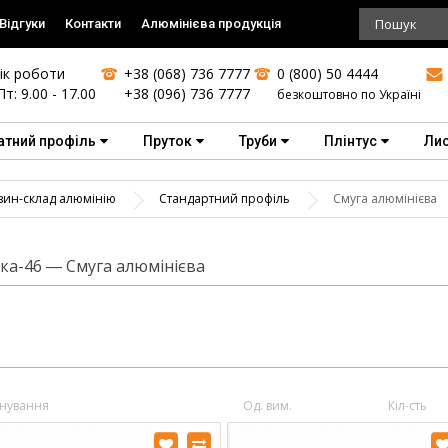
Відгуки
Контакти
Алюмінієва продукція
ік роботи
+38 (068) 736 7777
0 (800) 50 4444
Пт: 9.00 - 17.00
+38 (096) 736 7777
безкоштовно по Україні
атний профіль
Пруток
Труби
Плінтус
Ли
зин-склад алюмінію
Стандартний профіль
Смуга алюмінієва
ка-46 ― Смуга алюмінієва
нування
Од. вим.
Кіл-сть