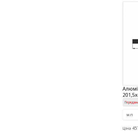
Алюмі
201,5х
Передза
45
Ціна