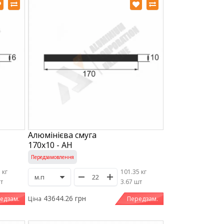
Алюмінієва смуга
170х10 - АН
Передзамовлення
 кг
101.35 кг
шт
/
3.67 шт
43644.26 грн
едзам.
Передзам.
Ціна