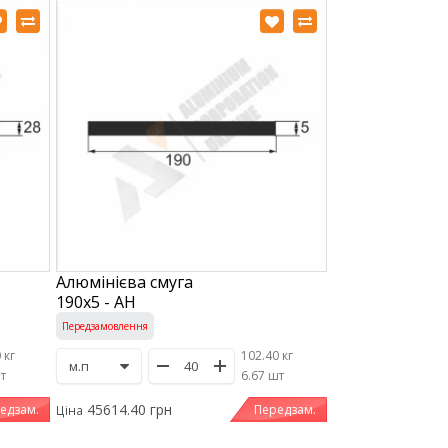
Алюмінієва смуга
190х5 - АН
Передзамовлення
 кг
102.40 кг
шт
/
6.67 шт
45614.40 грн
едзам.
Передзам.
Ціна