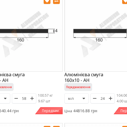
нієва смуга
Алюмінієва смуга
- АН
160х10 - АН
мовлення
Передзамовлення
100.57 кг
104.06
/
9.67 шт
/
4.00 
540.44 грн
44816.88 грн
Передзам.
Пер
Ціна