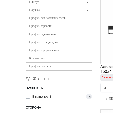
Плінтус
Поріжок
Профіль для натяжних стель
Профіль торговий
Профіль радіаторний
Профіль світлодіодний
Профіль торцювальний
Брудозахист
Алюмі
Профіль для скла
160х4 
Фільтр
Передза
НАЯВНІСТЬ
В наявності
46
45
Ціна
СТОРОНА