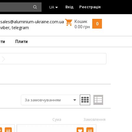
UA
Вхід
Реєстрація
sales@aluminium-ukraine.com.ua
Кошик
0
0.00 грн
viber
,
telegram
сти
Плити
Сума
Замовлення