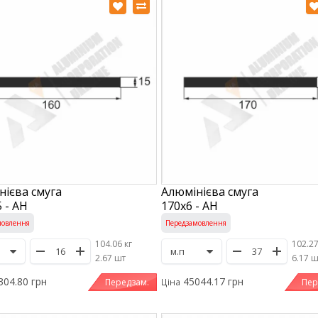
нієва смуга
Алюмінієва смуга
 - АН
170х6 - АН
мовлення
Передзамовлення
104.06 кг
102.27
/
2.67 шт
/
6.17 
304.80 грн
45044.17 грн
Передзам.
Пер
Ціна