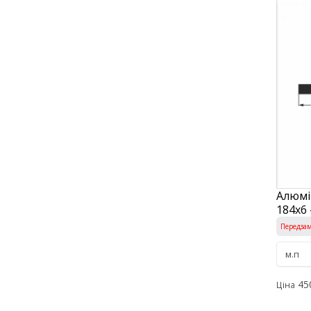
Алюмі
184х6 
Передза
45
Ціна