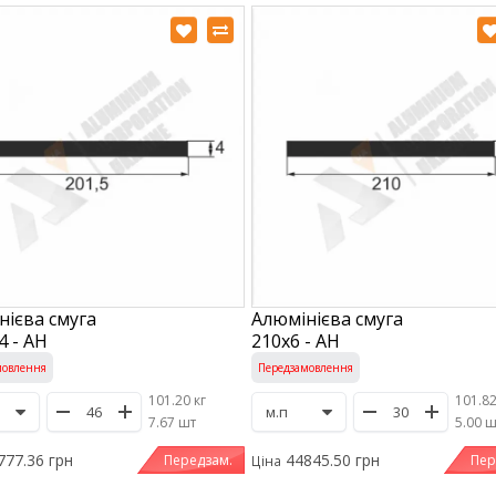
нієва смуга
Алюмінієва смуга
4 - АН
210х6 - АН
мовлення
Передзамовлення
101.20 кг
101.82
/
7.67 шт
/
5.00 
777.36 грн
44845.50 грн
Передзам.
Пер
Ціна