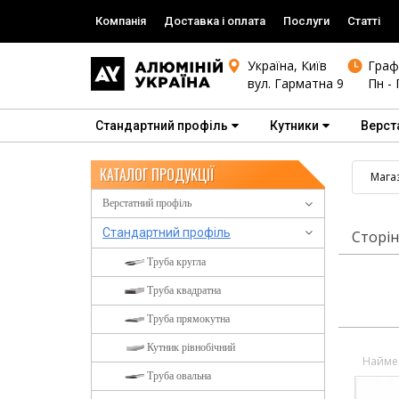
Компанія
Доставка і оплата
Послуги
Статті
Україна, Київ
Граф
вул. Гарматна 9
Пн - 
Стандартний профіль
Кутники
Верст
КАТАЛОГ ПРОДУКЦІЇ
Мага
Верстатний профіль
Стандартний профіль
Сторін
Труба кругла
Труба квадратна
Труба прямокутна
Кутник рівнобічний
Найме
Труба овальна