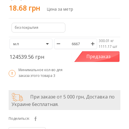
18.68 грн
Цена за метр
без покрытия
300.01 кг
/
1111.17 шт
124539.56 грн
Предзаказ
Минимальное кол-во для
заказа этого товара
3
При заказе от 5 000 грн, Доставка по
Украине бесплатная.
Поделиться: