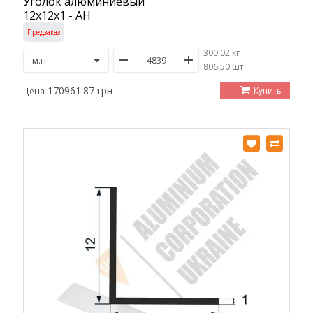
Уголок алюминиевый
12х12х1 - АН
Предзаказ
300.02 кг
/
806.50 шт
170961.87 грн
Купить
Цена