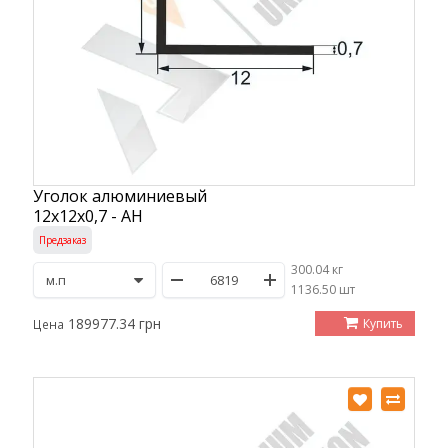
Уголок алюминиевый
12х12х0,7 - АН
Предзаказ
300.04 кг
/
1136.50 шт
189977.34 грн
Купить
Цена