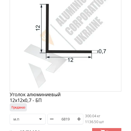
Уголок алюминиевый
12х12х0,7 - БП
Предзаказ
300.04 кг
/
1136.50 шт