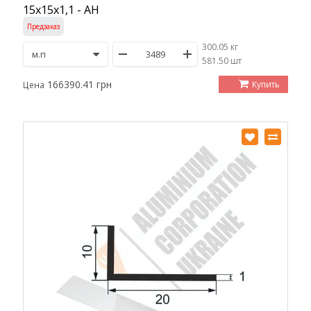
15х15х1,1 - АН
Предзаказ
300.05 кг
/
581.50 шт
166390.41 грн
Купить
Цена