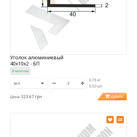
Уголок алюминиевый
40х10х2 - БП
В наличии
0.78 кг
/
0.50 шт
323.67 грн
Купить
Цена