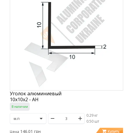
Уголок алюминиевый
10х10х2 - АН
В наличии
0.29 кг
/
0.50 шт
146.01 грн
Купить
Цена