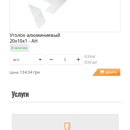
Уголок алюминиевый
20х10х1 - АН
В наличии
0.24 кг
/
0.50 шт
134.34 грн
Купить
Цена
Услуги