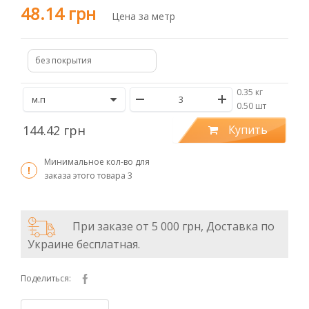
48.14 грн
Цена за метр
без покрытия
0.35 кг
/
0.50 шт
144.42 грн
Купить
Минимальное кол-во для
заказа этого товара
3
При заказе от 5 000 грн, Доставка по
Украине бесплатная.
Поделиться: