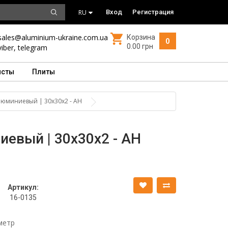
RU
Вход
Регистрация
sales@aluminium-ukraine.com.ua
Корзина
0
0.00 грн
viber
,
telegram
исты
Плиты
люминиевый | 30х30х2 - АН
евый | 30х30х2 - АН
Артикул:
16-0135
метр