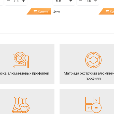
Купить
Ку
Цена
езка алюминиевых профилей
Матрица экструзии алюмини
профиля