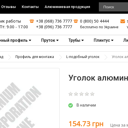
Отзывы
Контакты
Алюминиевая продукция
ик работы
+38 (068) 736 7777
0 (800) 50 4444
Пт: 9.00 - 17.00
+38 (096) 736 7777
бесплатно по Украине
чный профиль
Пруток
Трубы
Плинтус
Л
ад
Профиль для монтажа
L-подобный уголок
Уголок а
Уголок алюмини
В наличии
154.73 грн
Цена за 