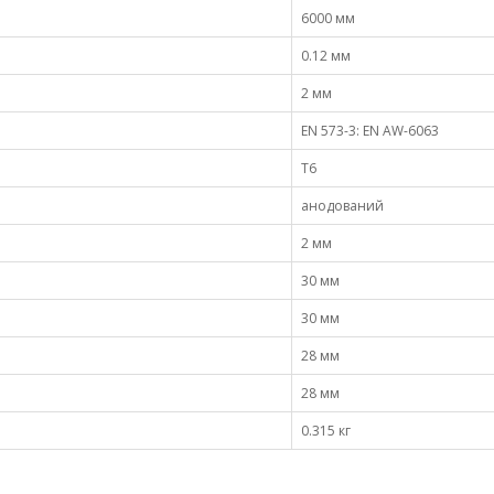
6000 мм
0.12 мм
2 мм
EN 573-3: EN AW-6063
Т6
анодований
2 мм
30 мм
30 мм
28 мм
28 мм
0.315 кг