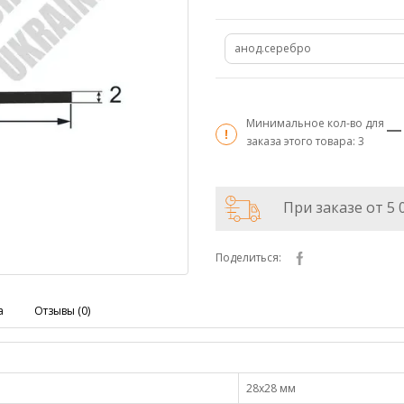
анод.серебро
Минимальное кол-во для
заказа этого товара:
3
При заказе от 5 
Поделиться:
а
Отзывы (0)
28х28 мм