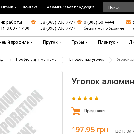
Отзывы
Контакты
Алюминиевая продукция
ик работы
+38 (068) 736 7777
0 (800) 50 4444
Пт: 9.00 - 17.00
+38 (096) 736 7777
бесплатно по Украине
чный профиль
Пруток
Трубы
Плинтус
Л
ад
Профиль для монтажа
L-подобный уголок
Уголок а
Уголок алюмини
Предзаказ
197.95 грн
Цена за 