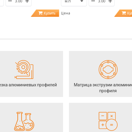
Купить
Ку
Цена
езка алюминиевых профилей
Матрица экструзии алюмини
профиля