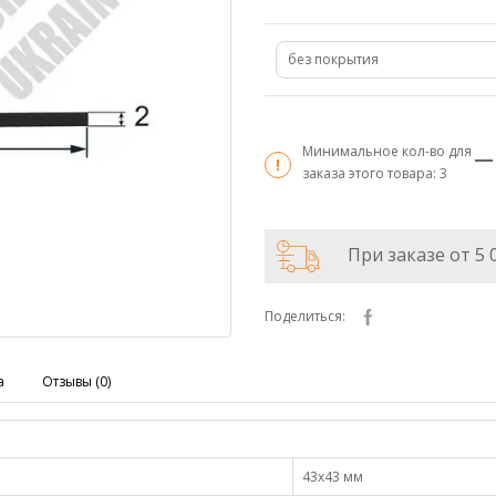
без покрытия
Минимальное кол-во для
заказа этого товара:
3
При заказе от 5 
Поделиться:
а
Отзывы (0)
43х43 мм