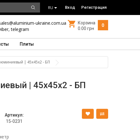
RU
Вход
Регистрация
sales@aluminium-ukraine.com.ua
Корзина
0
0.00 грн
viber
,
telegram
исты
Плиты
люминиевый | 45х45х2 - БП
евый | 45х45х2 - БП
Артикул:
15-0231
метр