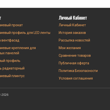
г
Личный Кабинет
иевый прокат
Личный Кабинет
иевый профиль для LED ленты
История заказов
а вентфасад
Рассылка новостей
иевые крепления для
Мои желания
ных панелей
Сравнение товаров
ный профиль
Публичная оферта
ь радиаторный
Политика Безопасности
иевый плинтус
Условия соглашения
-2026