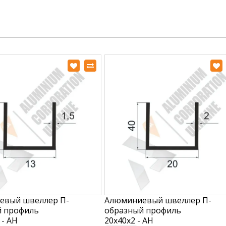
евый швеллер П-
Алюминиевый швеллер П-
й профиль
образный профиль
 - АН
20х40х2 - АН