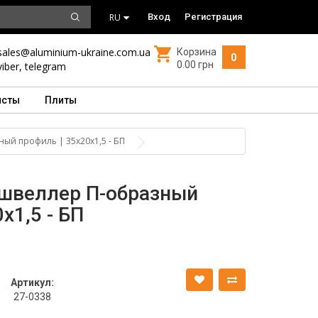
RU
Вход
Регистрация
sales@aluminium-ukraine.com.ua
Корзина
0
0.00 грн
viber
,
telegram
исты
Плиты
й профиль | 35х20х1,5 - БП
швеллер П-образный
х1,5 - БП
Артикул:
27-0338