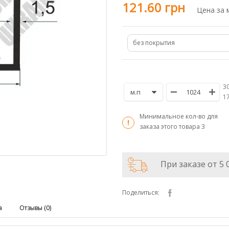
121.60 грн
Цена за 
без покрытия
30
/
1
Минимальное кол-во для
заказа этого товара
3
При заказе от 5 
Поделиться:
а
Отзывы (0)