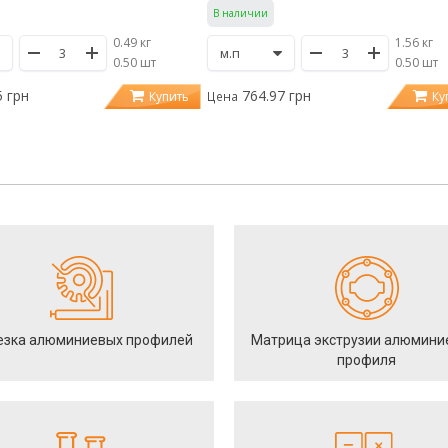
В наличии
0.49 кг
1.56 кг
/
0.50 шт
/
0.50 шт
5 грн
764.97 грн
Купить
Ку
Цена
езка алюминиевых профилей
Матрица экструзии алюмини
профиля